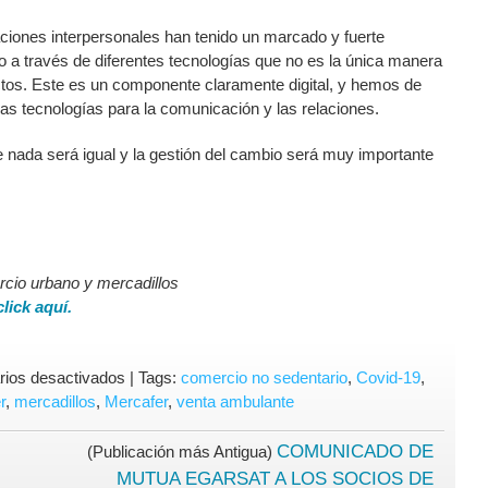
laciones interpersonales han tenido un marcado y fuerte
 a través de diferentes tecnologías que no es la única manera
tos. Este es un componente claramente digital, y hemos de
as tecnologías para la comunicación y las relaciones.
e nada será igual y la gestión del cambio será muy importante
rcio urbano y mercadillos
click aquí.
en
ios desactivados
| Tags:
comercio no sedentario
,
Covid-19
,
¿Cuándo
r
,
mercadillos
,
Mercafer
,
venta ambulante
volverá
el
COMUNICADO DE
(Publicación más Antigua)
comercio?
MUTUA EGARSAT A LOS SOCIOS DE