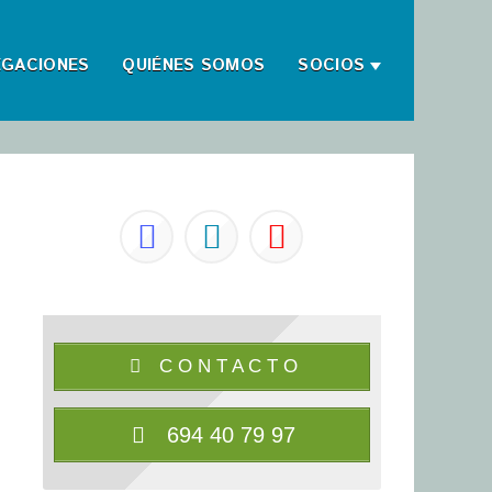
EGACIONES
QUIÉNES SOMOS
SOCIOS
C O N T A C T O
694 40 79 97