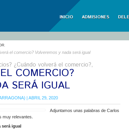
INICIO
ADMISIONES
DEL
OR.
verá el comercio? Volveremos y nada será igual
cios? ¿Cuándo volverá el comercio?,
EL COMERCIO?
A SERÁ IGUAL
TARRAGONA)
| ABRIL 29, 2020
Adjuntamos unas palabras de Carlos
 muy relevantes.
será igual