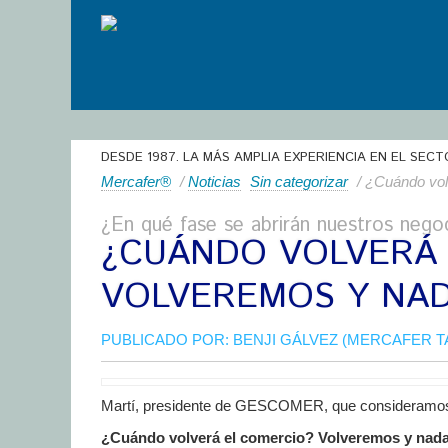
DESDE 1987. LA MÁS AMPLIA EXPERIENCIA EN EL SECT
Mercafer®
/
Noticias
Sin categorizar
/ ¿Cuándo vol
¿En qué fase se abrirán nuestros nego
¿CUÁNDO VOLVERÁ 
VOLVEREMOS Y NAD
PUBLICADO POR:
BENJI GÁLVEZ (MERCAFER 
Martí, presidente de GESCOMER, que consideramos
¿Cuándo volverá el comercio? Volveremos y nada 