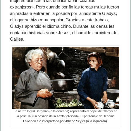
mujeres blancas a las que llamaban «diablos
extranjeros». Pero cuando por fin las tercas mulas fueron
animadas a entrar en la posada por la insistente Gladys,
el lugar se hizo muy popular. Gracias a este trabajo,
Gladys aprendió el idioma chino. Durante las cenas les
contaban historias sobre Jesús, el humilde carpintero de
Galilea.
La actriz Ingrid Bergman (a la derecha) representó el papel de Gladys en
la película «La posada de la sexta felicidad». El personaje de Jeannie
Lawsaon fue interpretado por Athene Seyler (a la izquierda).