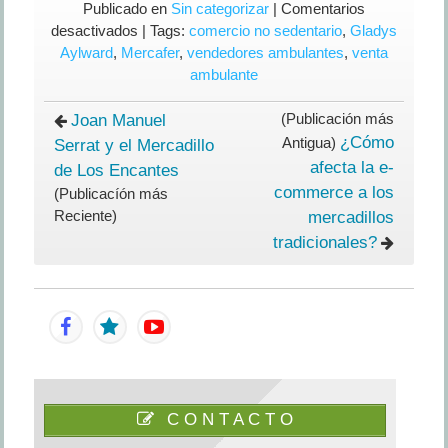
Publicado en
Sin categorizar
|
Comentarios
en
desactivados
| Tags:
comercio no sedentario
,
Gladys
Gladys
Aylward
,
Mercafer
,
vendedores ambulantes
,
venta
Aylward,
ambulante
la
misionera
(Publicación más
Joan Manuel
que
¿Cómo
Antigua)
Serrat y el Mercadillo
ayudó
afecta la e-
de Los Encantes
a
commerce a los
(Publicacíón más
los
Reciente)
mercadillos
vendedores
tradicionales?
ambulantes
en
China
C O N T A C T O