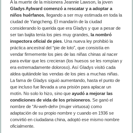
A la muerte de la misionera Jeannie Lawson, la joven
Gladys Aylward comenzó a rescatar y a adoptar a
niños huérfanos
, llegando a ser muy estimada en toda la
ciudad de Yangcheng. El mandarín de la ciudad
considerando lo querida que era Gladys y que a pesar de
ser tan bajita tenía los pies muy grandes,
la nombró
inspectora oficial de pies
. Una nueva ley prohibió la
práctica ancestral del “pie de loto”, que consistía en
vendar firmemente los pies de las niñas chinas al nacer
para evitar que les crecieran (los huesos se les rompían y
era extremadamente doloroso). Así Gladys visitó cada
aldea quitándole las vendas de los pies a muchas niñas.
La fama de Gladys siguió aumentando, hasta el punto de
que incluso fue llevada a una prisión para aplacar un
motín. No solo lo hizo, sino que
ayudó a mejorar las
condiciones de vida de los prisioneros
. Se ganó el
nombre de “Ai-weh-deh» (mujer virtuosa) como
adaptación de su propio nombre y cuando en 1936 se
convirtió en ciudadana china, adoptó ese mismo nombre
oficialmente.