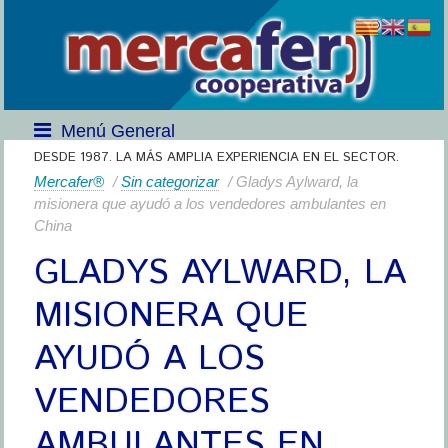
Menú General
DESDE 1987. LA MÁS AMPLIA EXPERIENCIA EN EL SECTOR.
Mercafer®
/
Sin categorizar
/ Gladys Aylward, la
misionera que ayudó a los vendedores ambulantes en
China
GLADYS AYLWARD, LA
MISIONERA QUE
AYUDÓ A LOS
VENDEDORES
AMBULANTES EN