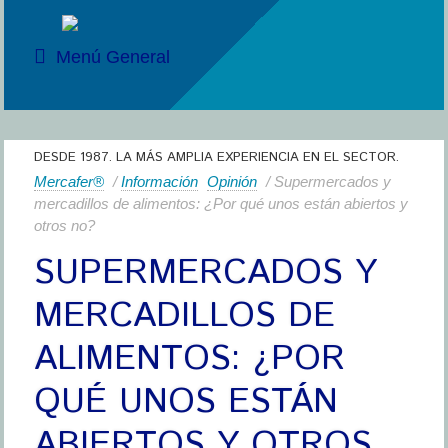
Menú General
DESDE 1987. LA MÁS AMPLIA EXPERIENCIA EN EL SECTOR.
Mercafer®
/
Información
Opinión
/ Supermercados y
mercadillos de alimentos: ¿Por qué unos están abiertos y
otros no?
SUPERMERCADOS Y
MERCADILLOS DE
ALIMENTOS: ¿POR
QUÉ UNOS ESTÁN
ABIERTOS Y OTROS