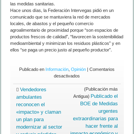
las medidas sanitarias.
Hace unos días, la Federación Intervegas pidió en un
comunicado que se mantuviera la red de mercados
locales, de abastos y el pequeño comercio
agroalimentario de proximidad porque “son espacios de
productos frescos de calidad”, “favorecen la sostenibilidad
medioambiental y minimizan los residuos plásticos” y en
ellos “se paga un precio justo al pequeño productor”.
Publicado en
Información
,
Opinión
|
Comentarios
en
desactivados
Supermercados
y
(Publicación más
Vendedores
mercadillos
Publicado el
Antigua)
ambulantes
de
BOE de Medidas
reconocen el
alimentos:
urgentes
«impacto» y claman
¿Por
extraordinarias para
un plan para
qué
hacer frente al
modernizar al sector
unos
impacto económico y