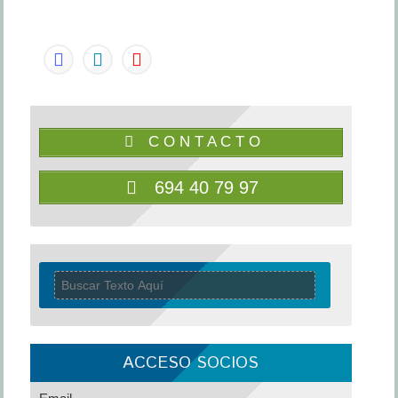
C O N T A C T O
694 40 79 97
ACCESO SOCIOS