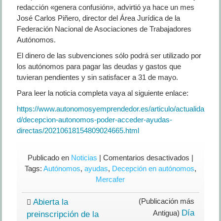
redacción «genera confusión», advirtió ya hace un mes
José Carlos Piñero, director del Área Jurídica de la
Federación Nacional de Asociaciones de Trabajadores
Autónomos.
El dinero de las subvenciones sólo podrá ser utilizado por
los autónomos para pagar las deudas y gastos que
tuvieran pendientes y sin satisfacer a 31 de mayo.
Para leer la noticia completa vaya al siguiente enlace:
https://www.autonomosyemprendedor.es/articulo/actualida
d/decepcion-autonomos-poder-acceder-ayudas-
directas/20210618154809024665.html
en
Publicado en
Noticias
|
Comentarios desactivados
|
DECEPC
Tags:
Autónomos
,
ayudas
,
Decepción en autónomos
,
entre
Mercafer
los
autónomo
(Publicación más
Abierta la
por
Día
Antigua)
preinscripción de la