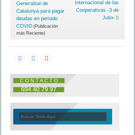
no
Internacional de las
Generalitat de
poder
Cooperativas -3 de
Catalunya para pagar
acceder
Julio-
deudas en periodo
a
COVID
(Publicacíón
las
más Reciente)
ayudas
directas
C O N T A C T O
694 40 79 97