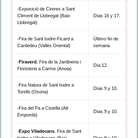
-Exposició de Cireres a Sant
Climent de Llobregat (Baix
Días 16 y 17.
Llobregat)
-Fira de Sant Isidre-Ficard a
Último fin de
Cardedeu (Vallès Oriental)
semana.
-
Firaverd
. Fira de la Jardineria i
Día 12.
Floristeria a Carme (Anoia)
-Fira Natura de Sant Isidre a
Días 9 y 10.
Torelló (Osona)
-Fira del Pa a Cistella (Alt
Días 9 y 10.
Empordà)
-
Expo Viladecans
. Fira de Sant
Isidre a Viladecans (Baix
Días 9 y 10.