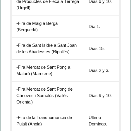
de Productes de Fleca a Tèrrega
Días 9 y 10.
(Urgell)
-Fira de Maig a Berga
Día 1.
(Berguedà)
-Fira de Sant Isidre a Sant Joan
Días 15.
de les Abadesses (Ripollès)
-Fira Mercat de Sant Ponç a
Días 2 y 3.
Mataró (Maresme)
-Fira Mercat de Sant Ponç de
Cànoves i Samalús (Vallès
Días 9 y 10.
Oriental)
-Fira de la Transhumància de
Último
Pujalt (Anoia)
Domingo.