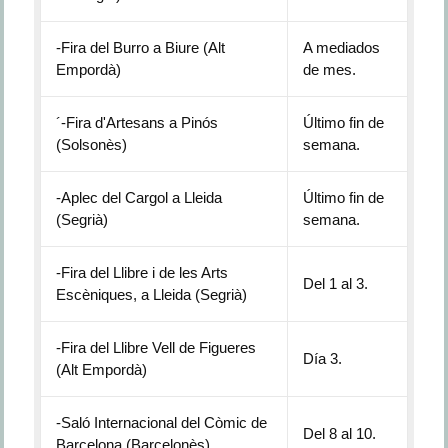
-Fira del Burro a Biure (Alt
A mediados
Empordà)
de mes.
´-Fira d'Artesans a Pinós
Último fin de
(Solsonès)
semana.
-Aplec del Cargol a Lleida
Último fin de
(Segrià)
semana.
-Fira del Llibre i de les Arts
Del 1 al 3.
Escèniques, a Lleida (Segrià)
-Fira del Llibre Vell de Figueres
Día 3.
(Alt Empordà)
-Saló Internacional del Còmic de
Del 8 al 10.
Barcelona (Barcelonès)