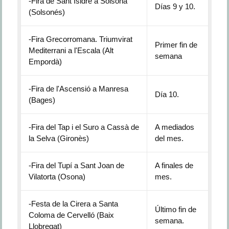
-Fira de Sant Isidre a Solsona
Días 9 y 10.
(Solsonés)
-Fira Grecorromana. Triumvirat
Primer fin de
Mediterrani a l'Escala (Alt
semana
Empordà)
-Fira de l'Ascensió a Manresa
Día 10.
(Bages)
-Fira del Tap i el Suro a Cassà de
A mediados
la Selva (Gironès)
del mes.
-Fira del Tupí a Sant Joan de
A finales de
Vilatorta (Osona)
mes.
-Festa de la Cirera a Santa
Último fin de
Coloma de Cervelló (Baix
semana.
Llobregat)