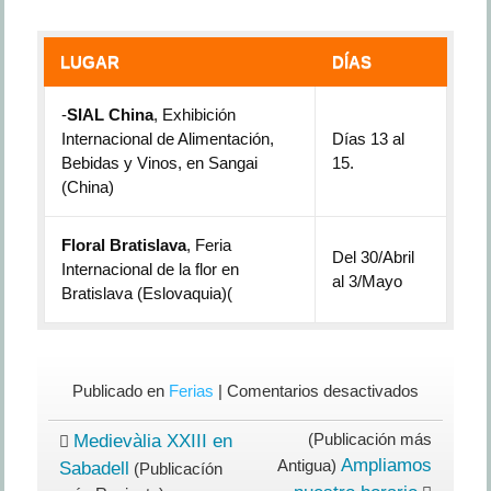
LUGAR
DÍAS
-
SIAL China
, Exhibición
Internacional de Alimentación,
Días 13 al
Bebidas y Vinos, en Sangai
15.
(China)
Floral Bratislava
, Feria
Del 30/Abril
Internacional de la flor en
al 3/Mayo
Bratislava (Eslovaquia)(
en
Publicado en
Ferias
|
Comentarios desactivados
Ferias
del
(Publicación más
Medievàlia XXIII en
mes
Ampliamos
Antigua)
Sabadell
(Publicacíón
de