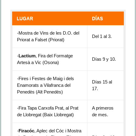
LUGAR
DÍAS
-Mostra de Vins de les D.O. del
Del 1 al 3.
Priorat a Falset (Priorat)
-
Lactium
, Fira del Formatge
Días 9 y 10.
Artesà a Vic (Osona)
-Fires i Festes de Maig i dels
Días 15 al
Enamorats a Vilafranca del
17.
Penedès (Alt Penedès)
-Fira Tapa Carxofa Prat, al Prat
A primeros
de Llobregat (Baix Llobregat)
de mes.
-
Firacóc
, Aplec del Cóc i Mostra