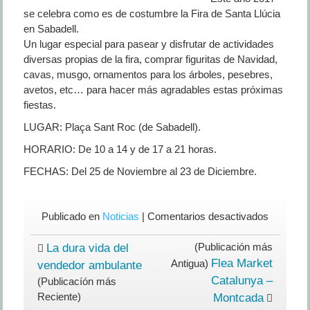
se celebra como es de costumbre la Fira de Santa Llúcia
en Sabadell.
Un lugar especial para pasear y disfrutar de actividades
diversas propias de la fira, comprar figuritas de Navidad,
cavas, musgo, ornamentos para los árboles, pesebres,
avetos, etc… para hacer más agradables estas próximas
fiestas.
LUGAR: Plaça Sant Roc (de Sabadell).
HORARIO: De 10 a 14 y de 17 a 21 horas.
FECHAS: Del 25 de Noviembre al 23 de Diciembre.
en
Publicado en
Noticias
|
Comentarios desactivados
Fira
de
(Publicación más
La dura vida del
Santa
Flea Market
Antigua)
vendedor ambulante
Llúcia
Catalunya –
(Publicacíón más
2017
Reciente)
Montcada
en