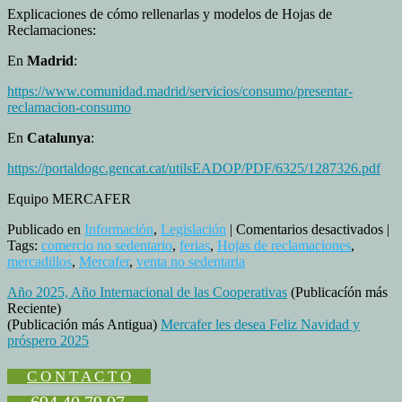
Explicaciones de cómo rellenarlas y modelos de Hojas de
Reclamaciones:
En
Madrid
:
https://www.comunidad.madrid/servicios/consumo/presentar-
reclamacion-consumo
En
Catalunya
:
https://portaldogc.gencat.cat/utilsEADOP/PDF/6325/1287326.pdf
Equipo MERCAFER
en
Publicado en
Información
,
Legislación
|
Comentarios desactivados
|
Ho
Tags:
comercio no sedentario
,
ferias
,
Hojas de reclamaciones
,
de
mercadillos
,
Mercafer
,
venta no sedentaria
rec
Año 2025, Año Internacional de las Cooperativas
(Publicacíón más
par
Reciente)
ven
(Publicación más Antigua)
Mercafer les desea Feliz Navidad y
no
próspero 2025
sed
C O N T A C T O
694 40 79 97