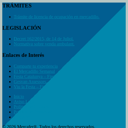
TRÁMITES
Trámite de licencia de ocupación en mercadillo.
LEGISLACIÓN
Decret 162/2015, de 14 de Juliol.
Normativa sobre venda ambulant.
Enlaces de Interés
Comparte tu experiencia
El Mercadillo Semanal
Festa Catalunya – Fires
Gesvan Assessors.
Viu la Festa – Fires
Inicio
Aviso Legal
Política de Cookies
Política de Privacidad
Contacto
© 2026 Mercafer®. Todos los derechos reservados.