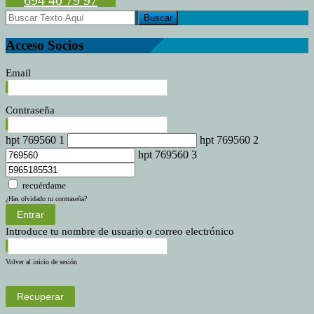
Acceso Socios
Email
Contraseña
hpt 769560 1
hpt 769560 2
hpt 769560 3
recuérdame
¿Has olvidado tu contraseña?
Entrar
Introduce tu nombre de usuario o correo electrónico
Volver al inicio de sesión
Recuperar