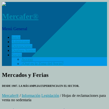
Mercafer®
Menú General
Inicio
Admisiones
Delegaciones
Quiénes Somos
Socios
Acceso
¿Qué es la Zona del Socio?
Mercados y Ferias
DESDE 1987. LA MÁS AMPLIA EXPERIENCIA EN EL SECTOR.
Mercafer®
/
Información
Legislación
/ Hojas de reclamaciones para
venta no sedentaria