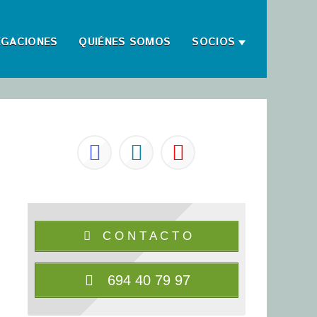
EGACIONES
QUIÉNES SOMOS
SOCIOS
C O N T A C T O
694 40 79 97