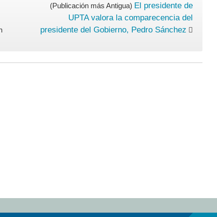
para
El presidente de
(Publicación más Antigua)
todas
UPTA valora la comparecencia del
las
presidente del Gobierno, Pedro Sánchez
n
personas
afectadas
por
un
ERTE