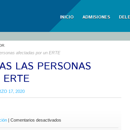
INICIO
ADMISIONES
DEL
OR.
personas afectadas por un ERTE
AS LAS PERSONAS
 ERTE
ZO 17, 2020
en
ción
|
Comentarios desactivados
Medidas