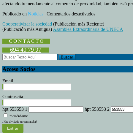
afectando tremendamente al comercio de proximidad, también está pro
en
Publicado en
Noticias
|
Comentarios desactivados
Nace
Cooperativizar la sociedad
(Publicacíón más Reciente)
la
(Publicación más Antigua)
Asamblea Extraordinaria de UNECA
mayor
red
de
C O N T A C T O
vendedores
694 40 79 97
ambulantes
de
España
Acceso Socios
Email
Contraseña
hpt 553553 1
hpt 553553 2
recuérdame
¿Has olvidado tu contraseña?
Entrar