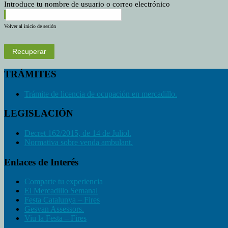
Introduce tu nombre de usuario o correo electrónico
Volver al inicio de sesión
Recuperar
TRÁMITES
Trámite de licencia de ocupación en mercadillo.
LEGISLACIÓN
Decret 162/2015, de 14 de Juliol.
Normativa sobre venda ambulant.
Enlaces de Interés
Comparte tu experiencia
El Mercadillo Semanal
Festa Catalunya – Fires
Gesvan Assessors.
Viu la Festa – Fires