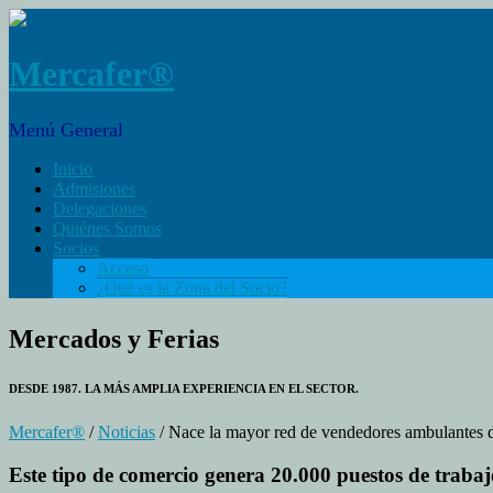
Mercafer®
Menú General
Inicio
Admisiones
Delegaciones
Quiénes Somos
Socios
Acceso
¿Qué es la Zona del Socio?
Mercados y Ferias
DESDE 1987. LA MÁS AMPLIA EXPERIENCIA EN EL SECTOR.
Mercafer®
/
Noticias
/ Nace la mayor red de vendedores ambulantes 
Este tipo de comercio genera 20.000 puestos de trabaj