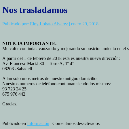
Nos trasladamos
Publicado por:
Eloy Lobato Alvarez
| enero 29, 2018
NOTICIA IMPORTANTE.
Mercafer continúa avanzando y mejorando su posicionamiento en el sec
A partir del 1 de febrero de 2018 esta es nuestra nueva dirección:
Av. Francesc Macià 30 – Torre A, 1º 4ª
08208 -Sabadell
A tan solo unos metros de nuestro antiguo domicilio.
Nuestros números de teléfono continúan siendo los mismos:
93 723 24 25
675 976 442
Gracias.
en
Publicado en
Información
|
Comentarios desactivados
Nos