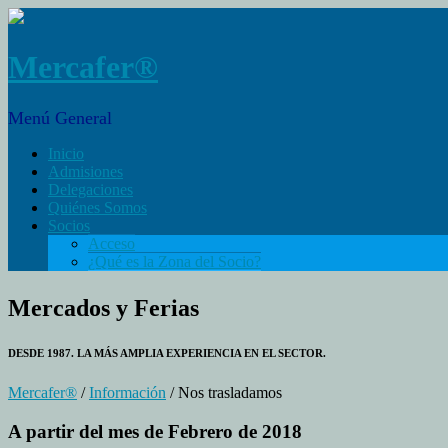
Mercafer®
Menú General
Inicio
Admisiones
Delegaciones
Quiénes Somos
Socios
Acceso
¿Qué es la Zona del Socio?
Mercados y Ferias
DESDE 1987. LA MÁS AMPLIA EXPERIENCIA EN EL SECTOR.
Mercafer®
/
Información
/ Nos trasladamos
A partir del mes de Febrero de 2018