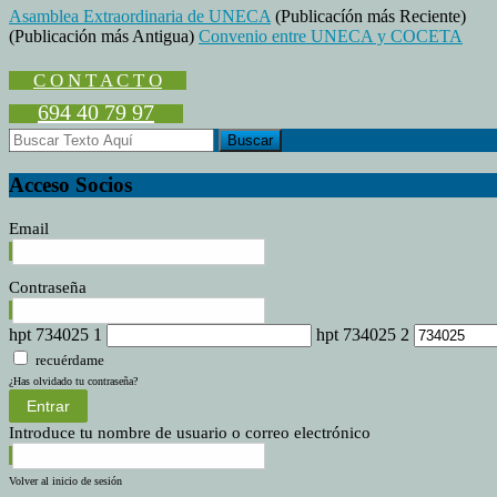
Asamblea Extraordinaria de UNECA
(Publicacíón más Reciente)
trasladamos
(Publicación más Antigua)
Convenio entre UNECA y COCETA
C O N T A C T O
694 40 79 97
Acceso Socios
Email
Contraseña
hpt 734025 1
hpt 734025 2
recuérdame
¿Has olvidado tu contraseña?
Entrar
Introduce tu nombre de usuario o correo electrónico
Volver al inicio de sesión