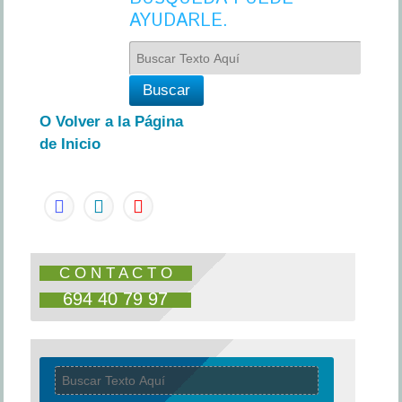
AYUDARLE.
O Volver a la Página
de Inicio
C O N T A C T O
694 40 79 97