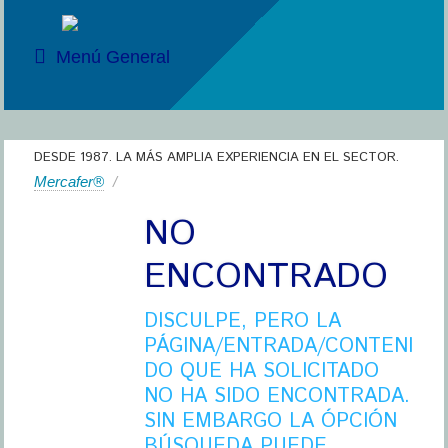
Menú General
DESDE 1987. LA MÁS AMPLIA EXPERIENCIA EN EL SECTOR.
Mercafer®
/
NO
ENCONTRADO
DISCULPE, PERO LA
PÁGINA/ENTRADA/CONTENI
DO QUE HA SOLICITADO
NO HA SIDO ENCONTRADA.
SIN EMBARGO LA ÓPCIÓN
BÚSQUEDA PUEDE