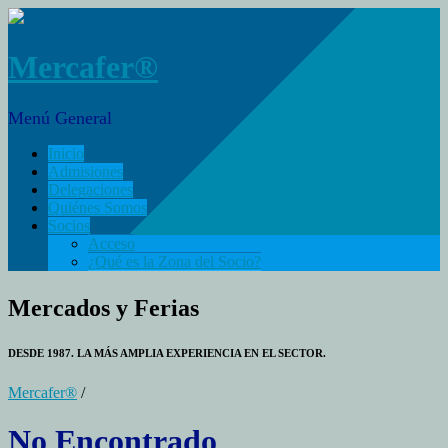
Mercafer®
Menú General
Inicio
Admisiones
Delegaciones
Quiénes Somos
Socios
Acceso
¿Qué es la Zona del Socio?
Mercados y Ferias
DESDE 1987. LA MÁS AMPLIA EXPERIENCIA EN EL SECTOR.
Mercafer®
/
No Encontrado