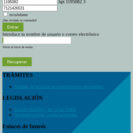
hpt 1195082 3
recuérdame
¿Has olvidado tu contraseña?
Entrar
Introduce tu nombre de usuario o correo electrónico
Volver al inicio de sesión
Recuperar
TRÁMITES
Trámite de licencia de ocupación en mercadillo.
LEGISLACIÓN
Decret 162/2015, de 14 de Juliol.
Normativa sobre venda ambulant.
Enlaces de Interés