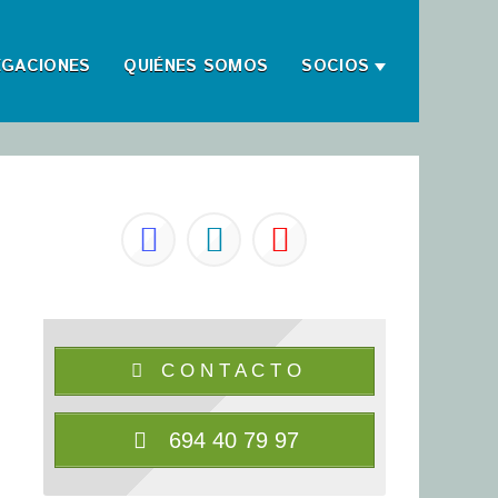
EGACIONES
QUIÉNES SOMOS
SOCIOS
C O N T A C T O
694 40 79 97