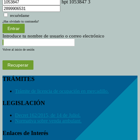
hpt 1053847 3
recuérdame
¿Has olvidado tu contraseña?
Entrar
Introduce tu nombre de usuario o correo electrónico
Volver al inicio de sesión
Recuperar
TRÁMITES
Trámite de licencia de ocupación en mercadillo.
LEGISLACIÓN
Decret 162/2015, de 14 de Juliol.
Normativa sobre venda ambulant.
Enlaces de Interés