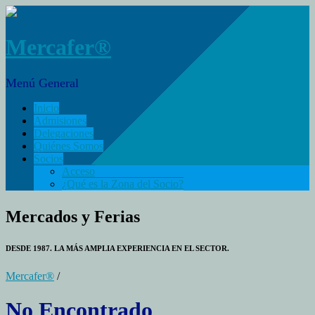
Mercafer®
Menú General
Inicio
Admisiones
Delegaciones
Quiénes Somos
Socios
Acceso
¿Qué es la Zona del Socio?
Mercados y Ferias
DESDE 1987. LA MÁS AMPLIA EXPERIENCIA EN EL SECTOR.
Mercafer®
/
No Encontrado