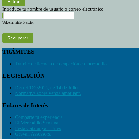
Entrar
Introduce tu nombre de usuario o correo electrónico
Volver al inicio de sesión
Recuperar
TRÁMITES
Trámite de licencia de ocupación en mercadillo.
LEGISLACIÓN
Decret 162/2015, de 14 de Juliol.
Normativa sobre venda ambulant.
Enlaces de Interés
Comparte tu experiencia
El Mercadillo Semanal
Festa Catalunya – Fires
Gesvan Assessors.