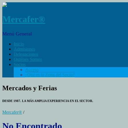
Mercafer®
Menú General
Inicio
Admisiones
Delegaciones
Quiénes Somos
Socios
Acceso
¿Qué es la Zona del Socio?
Mercados y Ferias
DESDE 1987. LA MÁS AMPLIA EXPERIENCIA EN EL SECTOR.
Mercafer®
/
No Encontrado