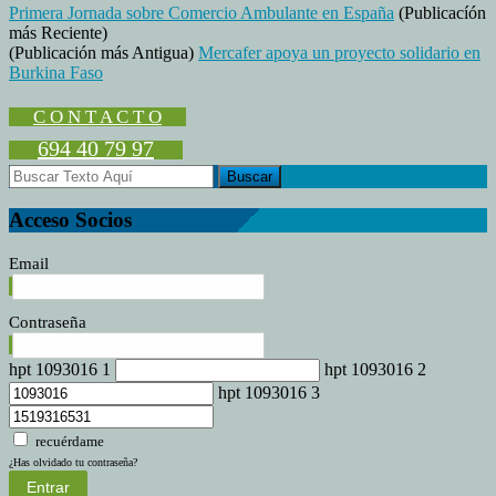
Primera Jornada sobre Comercio Ambulante en España
(Publicacíón
Extraordinaria
más Reciente)
UNECA
(Publicación más Antigua)
Mercafer apoya un proyecto solidario en
Burkina Faso
C O N T A C T O
694 40 79 97
Acceso Socios
Email
Contraseña
hpt 1093016 1
hpt 1093016 2
hpt 1093016 3
recuérdame
¿Has olvidado tu contraseña?
Entrar