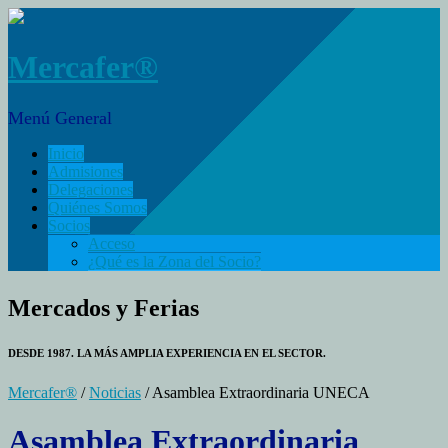
Mercafer®
Menú General
Inicio
Admisiones
Delegaciones
Quiénes Somos
Socios
Acceso
¿Qué es la Zona del Socio?
Mercados y Ferias
DESDE 1987. LA MÁS AMPLIA EXPERIENCIA EN EL SECTOR.
Mercafer®
/
Noticias
/ Asamblea Extraordinaria UNECA
Asamblea Extraordinaria