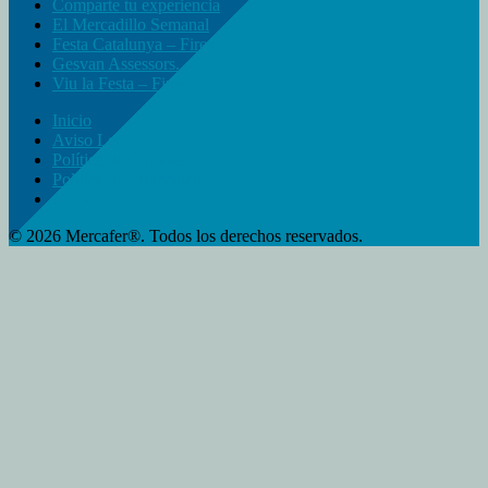
Comparte tu experiencia
El Mercadillo Semanal
Festa Catalunya – Fires
Gesvan Assessors.
Viu la Festa – Fires
Inicio
Aviso Legal
Política de Cookies
Política de Privacidad
Contacto
© 2026 Mercafer®. Todos los derechos reservados.