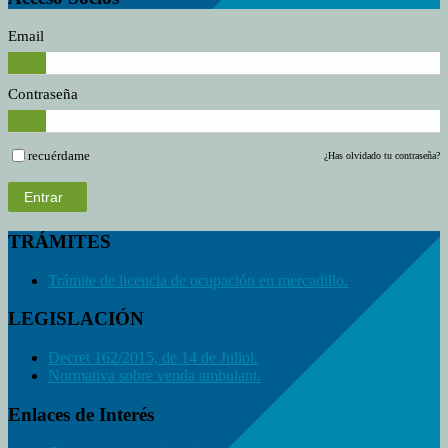
Email
Contraseña
recuérdame
¿Has olvidado tu contraseña?
Entrar
TRÁMITES
Trámite de licencia de ocupación en mercadillo.
LEGISLACIÓN
Decret 162/2015, de 14 de Juliol.
Normativa sobre venda ambulant.
Enlaces de Interés