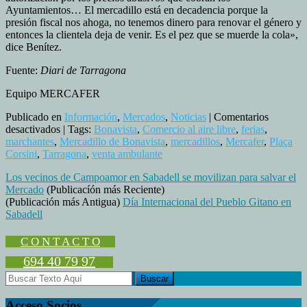
Ayuntamientos… El mercadillo está en decadencia porque la
presión fiscal nos ahoga, no tenemos dinero para renovar el género y
entonces la clientela deja de venir. Es el pez que se muerde la cola»,
dice Benítez.
Fuente:
Diari de Tarragona
Equipo MERCAFER
Publicado en
Información
,
Mercados
,
Noticias
|
Comentarios
en
desactivados
| Tags:
Bonavista
,
Comercio al aire libre
,
ferias
,
Cámaras
marchantes
,
Mercadillo de Bonavista
,
mercadillos
,
Mercafer
,
Plaça
de
Corsini
,
Tarragona
,
venta ambulante
videovigilancia
Los vecinos de Campoamor en Sabadell se movilizan para salvar el
en
Mercado
(Publicacíón más Reciente)
los
(Publicación más Antigua)
Día Internacional del Pueblo Gitano en
mercadillos
Sabadell
de
Bonavista
y
C O N T A C T O
Plaza
694 40 79 97
Corsini
en
Tarragona
Acceso Socios