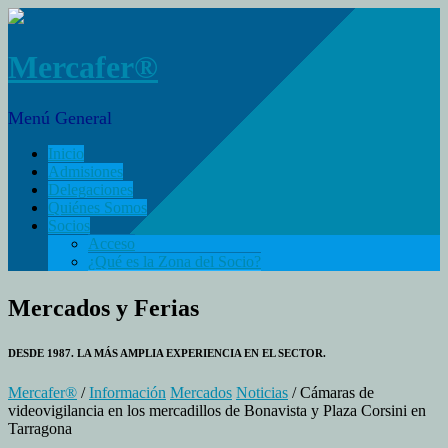
Mercafer®
Menú General
Inicio
Admisiones
Delegaciones
Quiénes Somos
Socios
Acceso
¿Qué es la Zona del Socio?
Mercados y Ferias
DESDE 1987. LA MÁS AMPLIA EXPERIENCIA EN EL SECTOR.
Mercafer®
/
Información
Mercados
Noticias
/ Cámaras de
videovigilancia en los mercadillos de Bonavista y Plaza Corsini en
Tarragona