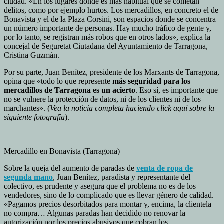
ciudad. «En los lugares donde es más habitual que se cometan
delitos, como por ejemplo hurtos. Los mercadillos, en concreto el de
Bonavista y el de la Plaza Corsini, son espacios donde se concentra
un número importante de personas. Hay mucho tráfico de gente y,
por lo tanto, se registran más robos que en otros lados», explica la
concejal de Seguretat Ciutadana del Ayuntamiento de Tarragona,
Cristina Guzmán.
Por su parte, Juan Benítez, presidente de los Marxants de Tarragona,
opina que «todo lo que represente
más seguridad para los
mercadillos
de Tarragona es un acierto
. Eso sí, es importante que
no se vulnere la protección de datos, ni de los clientes ni de los
marchantes». (
Vea la noticia completa haciendo click aquí sobre la
siguiente fotografía
).
Mercadillo en Bonavista (Tarragona)
Sobre la queja del aumento de paradas de
venta de ropa de
segunda mano
, Juan Benítez, paradista y representante del
colectivo, es prudente y asegura que el problema no es de los
vendedores, sino de lo complicado que es llevar género de calidad.
«Pagamos precios desorbitados para montar y, encima, la clientela
no compra… Algunas paradas han decidido no renovar la
autorización por los precios abusivos que cobran los