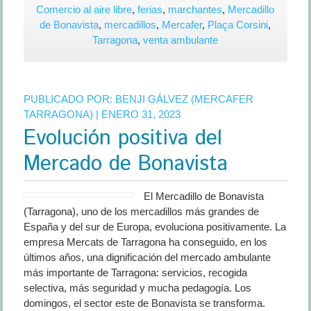
Cámaras
Comercio al aire libre
,
ferias
,
marchantes
,
Mercadillo
de
de Bonavista
,
mercadillos
,
Mercafer
,
Plaça Corsini
,
videovigilancia
Tarragona
,
venta ambulante
en
los
mercadillos
PUBLICADO POR:
BENJI GÁLVEZ (MERCAFER
de
TARRAGONA)
| ENERO 31, 2023
Bonavista
Evolución positiva del
y
Plaza
Mercado de Bonavista
Corsini
en
Tarragona
El Mercadillo de Bonavista
(Tarragona), uno de los mercadillos más grandes de
España y del sur de Europa, evoluciona positivamente. La
empresa Mercats de Tarragona ha conseguido, en los
últimos años, una dignificación del mercado ambulante
más importante de Tarragona: servicios, recogida
selectiva, más seguridad y mucha pedagogía. Los
domingos, el sector este de Bonavista se transforma.