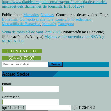
https://www.diaridetarragona.com/tarragona/la-rentada-de-cara-del-
mercadet-dels-diumenges-de-bonavista-EF13612699
en
Publicado en
Mercados
,
Noticias
|
Comentarios desactivados
| Tags:
Evolució
Bonavista
,
Comercio al aire libre
,
comercio no sedentario
,
positiva
Mercadillo de Bonavista
,
Mercafer
,
Tarragona
del
Venta de rosas día de Sant Jordi 2023
(Publicacíón más Reciente)
Mercado
(Publicación más Antigua)
Mejoras en el convenio entre BBVA y
de
MERCAFER
Bonavist
C O N T A C T O
694 40 79 97
Acceso Socios
Email
Contraseña
hpt 1126414 1
hpt 1126414 2