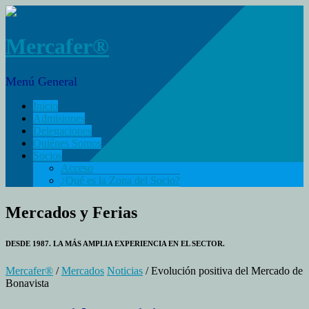
Mercafer®
Menú General
Inicio
Admisiones
Delegaciones
Quiénes Somos
Socios
Acceso
¿Qué es la Zona del Socio?
Mercados y Ferias
DESDE 1987. LA MÁS AMPLIA EXPERIENCIA EN EL SECTOR.
Mercafer®
/
Mercados
Noticias
/ Evolución positiva del Mercado de
Bonavista