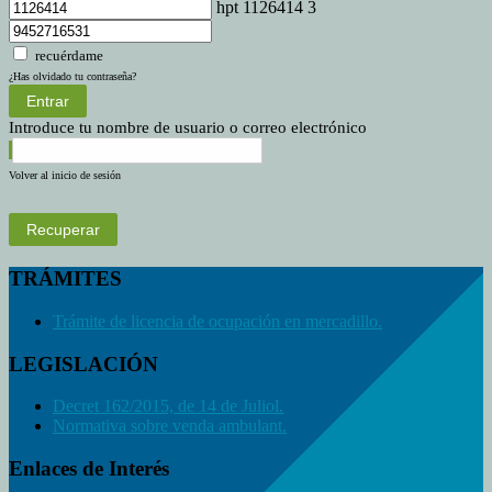
hpt 1126414 3
recuérdame
¿Has olvidado tu contraseña?
Entrar
Introduce tu nombre de usuario o correo electrónico
Volver al inicio de sesión
Recuperar
TRÁMITES
Trámite de licencia de ocupación en mercadillo.
LEGISLACIÓN
Decret 162/2015, de 14 de Juliol.
Normativa sobre venda ambulant.
Enlaces de Interés