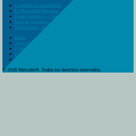
Comparte tu experiencia
El Mercadillo Semanal
Festa Catalunya – Fires
Gesvan Assessors.
Viu la Festa – Fires
Inicio
Aviso Legal
Política de Cookies
Política de Privacidad
Contacto
© 2026 Mercafer®. Todos los derechos reservados.