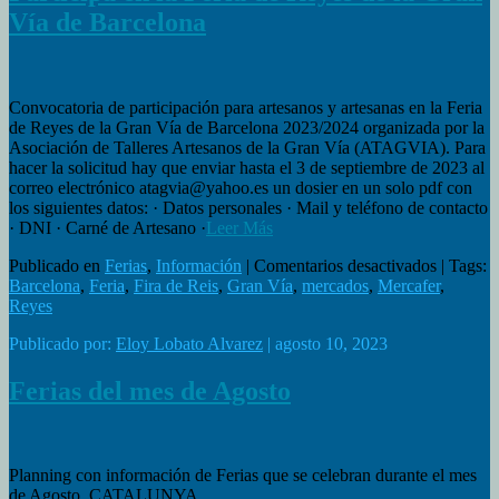
Vía de Barcelona
Convocatoria de participación para artesanos y artesanas en la Feria
de Reyes de la Gran Vía de Barcelona 2023/2024 organizada por la
Asociación de Talleres Artesanos de la Gran Vía (ATAGVIA). Para
hacer la solicitud hay que enviar hasta el 3 de septiembre de 2023 al
correo electrónico atagvia@yahoo.es un dosier en un solo pdf con
los siguientes datos: · Datos personales · Mail y teléfono de contacto
· DNI · Carné de Artesano ·
Leer Más
en
Publicado en
Ferias
,
Información
|
Comentarios desactivados
| Tags:
Participa
Barcelona
,
Feria
,
Fira de Reis
,
Gran Vía
,
mercados
,
Mercafer
,
en
Reyes
la
Publicado por:
Eloy Lobato Alvarez
| agosto 10, 2023
Feria
de
Reyes
Ferias del mes de Agosto
de
la
Gran
Vía
Planning con información de Ferias que se celebran durante el mes
de
de Agosto. CATALUNYA