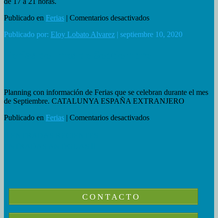
de 17 a 21 horas.
en
Publicado en
Ferias
|
Comentarios desactivados
Fira
Publicado por:
Eloy Lobato Alvarez
| septiembre 10, 2020
de
Santa
Llúcia
Ferias del mes de Septiembre
–
Sabadell
Planning con información de Ferias que se celebran durante el mes
de Septiembre. CATALUNYA ESPAÑA EXTRANJERO
en
Publicado en
Ferias
|
Comentarios desactivados
Ferias
del
ENTRADAS RECIENTES
mes
ENTRADAS ANTIGUAS
de
Septiembre
C O N T A C T O