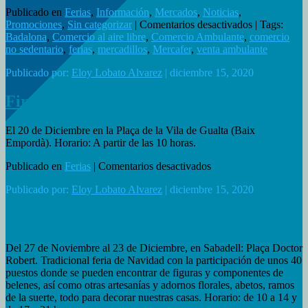
Publicado en
Ferias
,
Información
,
Mercados
,
Noticias
,
en
Promociones
,
Sin categorizar
|
Comentarios desactivados
| Tags:
Inauguració
Badalona
,
Comercio al aire libre
,
Comercio Ambulante
,
comercio
de
no sedentario
,
ferias
,
mercadillos
,
Mercafer
,
venta ambulante
un
Publicado por:
Eloy Lobato Alvarez
| diciembre 15, 2020
nuevo
mercado
en
Fira de Nadal – Gualta (Baix Empordà)
Badalona
El 20 de Diciembre en la Plaça de la Vila de Gualta (Baix
Empordà). Horario: A partir de las 10 horas.
en
Publicado en
Ferias
|
Comentarios desactivados
Fira
Publicado por:
Eloy Lobato Alvarez
| diciembre 15, 2020
de
Nadal
–
Fira de Santa Llúcia – Sabadell
Gualta
(Baix
Del 27 de Noviembre al 23 de Diciembre, en Sabadell: Plaça Doctor
Empordà)
Robert. Tradicional feria de Navidad con la participación de unos 40
puestos donde se pueden encontrar de figuras y componentes de
belenes, así como otras artesanías y adornos florales, abetos, ramos
de la suerte, todo para decorar nuestras casas. Horario: de 10 a 14 y