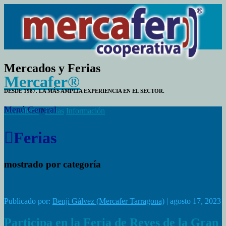
Mercados y Ferias
Mercafer®
DESDE 1987. LA MÁS AMPLIA EXPERIENCIA EN EL SECTOR.
Menú General
Mercafer®
/
Ferias
Información
Ferias
mostrado por categoría
Publicado por:
Benji Gálvez (Mercafer Tarragona)
| agosto 17, 2023
Participa en la Feria de Reyes de la Gran