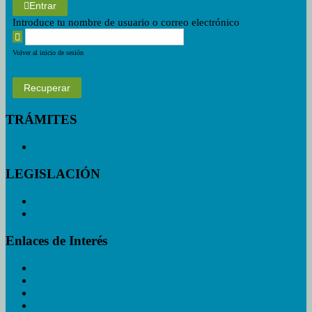
Entrar
Introduce tu nombre de usuario o correo electrónico
Volver al inicio de sesión
Recuperar
TRÁMITES
Trámite de licencia de ocupación en mercadillo.
LEGISLACIÓN
Decret 162/2015, de 14 de Juliol.
Normativa sobre venda ambulant.
Enlaces de Interés
Comparte tu experiencia
El Mercadillo Semanal
Festa Catalunya – Fires
Gesvan Assessors.