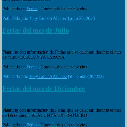
Barcelon
en
Publicado en
Ferias
|
Comentarios desactivados
Ferias
Publicado por:
Eloy Lobato Alvarez
| julio 20, 2023
del
mes
de
Ferias del mes de Julio
Agosto
Planning con información de Ferias que se celebran durante el mes
de Julio. CATALUNYA ESPAÑA
en
Publicado en
Ferias
|
Comentarios desactivados
Ferias
Publicado por:
Eloy Lobato Alvarez
| diciembre 20, 2022
del
mes
de
Ferias del mes de Diciembre
Julio
Planning con información de Ferias que se celebran durante el mes
de Diciembre. CATALUNYA EXTRANJERO
en
Publicado en
Ferias
|
Comentarios desactivados