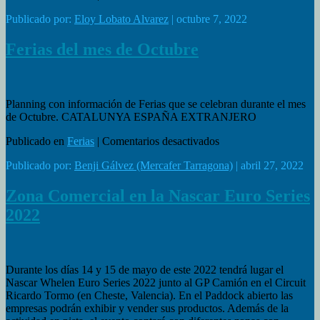
Ferias
Publicado por:
Eloy Lobato Alvarez
| octubre 7, 2022
del
mes
de
Ferias del mes de Octubre
Diciembre
Planning con información de Ferias que se celebran durante el mes
de Octubre. CATALUNYA ESPAÑA EXTRANJERO
en
Publicado en
Ferias
|
Comentarios desactivados
Ferias
Publicado por:
Benji Gálvez (Mercafer Tarragona)
| abril 27, 2022
del
mes
de
Zona Comercial en la Nascar Euro Series
Octubre
2022
Durante los días 14 y 15 de mayo de este 2022 tendrá lugar el
Nascar Whelen Euro Series 2022 junto al GP Camión en el Circuit
Ricardo Tormo (en Cheste, Valencia). En el Paddock abierto las
empresas podrán exhibir y vender sus productos. Además de la