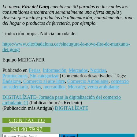
La nueva
Fira del Gorg
cuenta con 30 paradas en las cuales los
consumidores encontrarán semanalmente una oferta amplia y
diversa que incluye productos de alimentación, complementos, ropa
del hogar o productos de ferretería, por ejemplo.
Traducción propia. Noticia tomada de:
https://www.eltotbadalona.cat/sinaugura-la-nova-fira-de-marxants-
del-gorg/
Equipo MERCAFER
Publicado en
Ferias
,
Información
,
Mercados
,
Noticias
,
en
Promociones
,
Sin categorizar
|
Comentarios desactivados
| Tags:
Inauguració
Badalona
,
Comercio al aire libre
,
Comercio Ambulante
,
comercio
de
no sedentario
,
ferias
,
mercadillos
,
Mercafer
,
venta ambulante
un
DIGITALÍZATE- Jornada para la digitalización del comercio
nuevo
ambulante (I)
(Publicacíón más Reciente)
mercado
(Publicación más Antigua)
DIGITALÍZATE
en
Badalona
C O N T A C T O
694 40 79 97