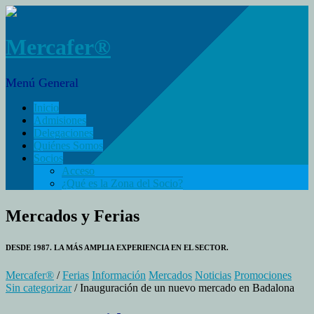
Mercafer®
Menú General
Inicio
Admisiones
Delegaciones
Quiénes Somos
Socios
Acceso
¿Qué es la Zona del Socio?
Mercados y Ferias
DESDE 1987. LA MÁS AMPLIA EXPERIENCIA EN EL SECTOR.
Mercafer®
/
Ferias
Información
Mercados
Noticias
Promociones
Sin categorizar
/ Inauguración de un nuevo mercado en Badalona