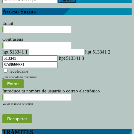
Acceso Socios
Email
Contraseña
hpt 513341 1
hpt 513341 2
hpt 513341 3
recuérdame
¿Has olvidado tu contraseña?
Entrar
Introduce tu nombre de usuario o correo electrónico
Volver al inicio de sesión
Recuperar
TRÁMITES