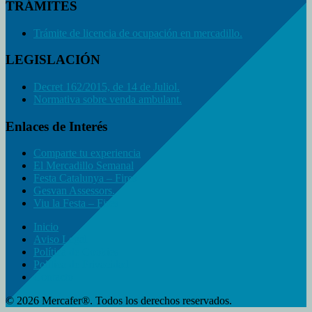
TRÁMITES
Trámite de licencia de ocupación en mercadillo.
LEGISLACIÓN
Decret 162/2015, de 14 de Juliol.
Normativa sobre venda ambulant.
Enlaces de Interés
Comparte tu experiencia
El Mercadillo Semanal
Festa Catalunya – Fires
Gesvan Assessors.
Viu la Festa – Fires
Inicio
Aviso Legal
Política de Cookies
Política de Privacidad
Contacto
© 2026 Mercafer®. Todos los derechos reservados.