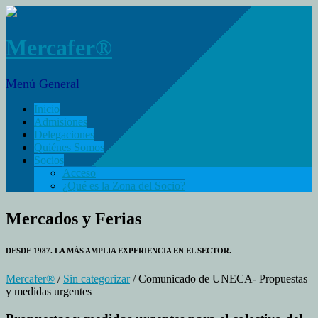
Mercafer®
Menú General
Inicio
Admisiones
Delegaciones
Quiénes Somos
Socios
Acceso
¿Qué es la Zona del Socio?
Mercados y Ferias
DESDE 1987. LA MÁS AMPLIA EXPERIENCIA EN EL SECTOR.
Mercafer®
/
Sin categorizar
/ Comunicado de UNECA- Propuestas
y medidas urgentes