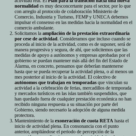
actividad real. El
Plan para la transición hacia una nueva
normalidad
es muy desconcertante para el sector, por lo que
con arreglo al protocolo de colaboración Ministerio de
Comercio, Industria y Turismo, FEMP y UNECA debemos
impulsar el consenso en las medidas hacia la normalidad en el
comercio ambulante.
Solicitamos la
ampliación de la prestación extraordinaria
por cese de actividad
. Consideramos que incluso cuando se
proceda al inicio de la actividad, como es de suponer, será de
manera progresiva y segura, de ahí, que solicitemos que las
medidas de apoyo a autónomos y empresas aprobadas por el
gobierno se puedan mantener más allá del fin del Estado de
Alarma, en concreto, pensamos que deberían mantenerse
hasta que se pueda recuperar la actividad plena, o al menos un
mes posterior al inicio de la actividad. El colectivo de
autónomos que trabajan en temporadas
que vinculan su
actividad a la celebración de ferias, mercadillos de temporada
y mercados turísticos en las islas también suspendidos, que
han quedado fuera de cualquier prestación económica no han
recibido ninguna respuesta a su situación por parte del
Gobierno, siendo necesario la adopción de alguna medida
protectora.
Mantenimiento de la
exoneración de cuota RETA
hasta el
inicio de actividad plena. En consonancia con el punto
anterior, ampliándose el periodo de percepción de la