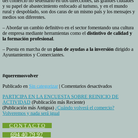
del comercio no sedentario en dos direcciones, las grandes ciudades
y su papel de abastecimiento enfocado al turismo, y en el mundo
rural y despoblado, son dos caras de un mismo país y los mensajes y
medios son diferentes.
– Abordar un cambio definitivo en el sector fomentando una cultura
de empresa mediante herramientas como el
distintivo de calidad y
la formación profesional
.
– Puesta en marcha de un
plan de ayudas a la inversión
dirigido a
Ayuntamientos y Comerciantes.
#queremosvolver
en
Publicado en
Sin categorizar
|
Comentarios desactivados
Comunicado
PARTICIPA EN LA ENCUESTA SOBRE REINICIO DE
de
ACTIVIDAD
(Publicacíón más Reciente)
UNECA-
(Publicación más Antigua)
¿Cuándo volverá el comercio?
Propuestas
Volveremos y nada será igual
y
medidas
urgentes
C O N T A C T O
694 40 79 97