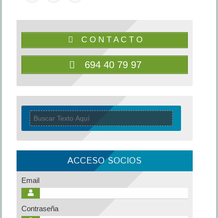
C O N T A C T O
694 40 79 97
ACCESO SOCIOS
Email
Contraseña