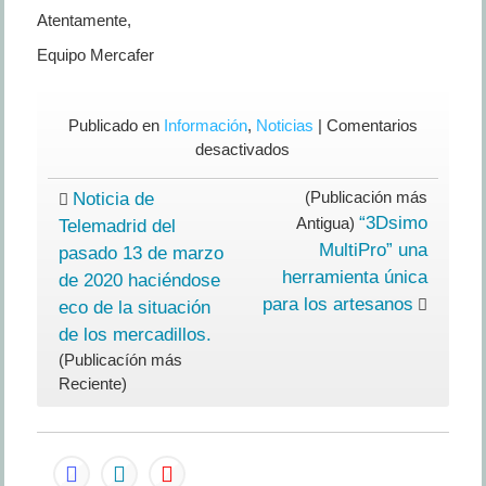
Atentamente,
Equipo Mercafer
Publicado en
Información
,
Noticias
|
Comentarios
en
desactivados
CORONAVIRUS:
Comunicado
(Publicación más
Noticia de
IMPORTANTE
“3Dsimo
Antigua)
Telemadrid del
–
MultiPro” una
pasado 13 de marzo
Urgente
herramienta única
de 2020 haciéndose
para los artesanos
eco de la situación
de los mercadillos.
(Publicacíón más
Reciente)