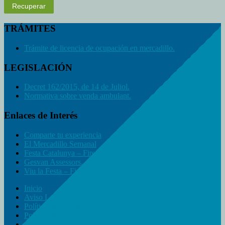
Recuperar
TRÁMITES
Trámite de licencia de ocupación en mercadillo.
LEGISLACIÓN
Decret 162/2015, de 14 de Juliol.
Normativa sobre venda ambulant.
Enlaces de Interés
Comparte tu experiencia
El Mercadillo Semanal
Festa Catalunya – Fires
Gesvan Assessors.
Viu la Festa – Fires
Inicio
Aviso Legal
Política de Cookies
Política de Privacidad
Contacto