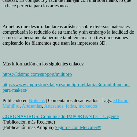
cabezal. Es compacto y fácil de manejar con una sola mano, lo que
la hace perfecta para los artesanos.
Aquellos que desarrollan tareas artísticas sobre diversos materiales
comprobarán lo reducido de su tamaño y sin embargo la facilidad de
su uso. La herramienta permite también crear en tres dimensiones
empleando los filamentos que usan las impresoras 3D.
Más información en los siguientes enlaces:
https://3dsimo.com/support/multipro
https://www.impresion3daily.es/multipro-el-lapiz-3d-multifuncion-
para-makers/
en
Publicado en
Noticias
|
Comentarios desactivados
| Tags:
3Dsimo
“3Dsimo
MultiPro
,
Artesanías
,
Artesanos
,
ferias
,
mercados
MultiPro”
CORONAVIRUS: Comunicado IMPORTANTE – Urgente
una
(Publicacíón más Reciente)
herramienta
(Publicación más Antigua)
Seguros con Mercafer®
única
para