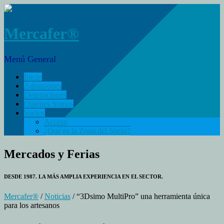
Mercafer®
Menú General
Inicio
Admisiones
Delegaciones
Quiénes Somos
Socios
Acceso
¿Qué es la Zona del Socio?
Mercados y Ferias
DESDE 1987. LA MÁS AMPLIA EXPERIENCIA EN EL SECTOR.
Mercafer®
/
Noticias
/ “3Dsimo MultiPro” una herramienta única
para los artesanos