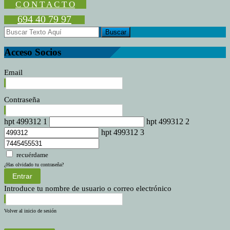
los
C O N T A C T O
artesanos
694 40 79 97
Acceso Socios
Email
Contraseña
hpt 499312 1
hpt 499312 2
hpt 499312 3
recuérdame
¿Has olvidado tu contraseña?
Entrar
Introduce tu nombre de usuario o correo electrónico
Volver al inicio de sesión