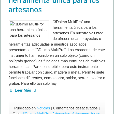
herramienta única para los
artesanos
“3Dsimo MultiPro” una
herramienta única para los
artesanos En nuestra voluntad
de ofrecer ideas, proyectos o
herramientas adecuadas a nuestros asociados,
presentamos el “3Dsimo MultiPro”. Los creadores de este
instrumento han reunido en un solo objeto (como un
bolígrafo grande) las funciones más comunes de múltiples
herramientas. Parece increíble, pero este instrumento
permite trabajar con cuero, madera o metal. Permite siete
funciones diferentes, como cortar, soldar, serrar, taladrar o
grabar. Para ello tan solo hay
Leer Más
en
Publicado en
Noticias
|
Comentarios desactivados
|
“3Dsimo
Tags:
3Dsimo MultiPro
,
Artesanías
,
Artesanos
,
ferias
,