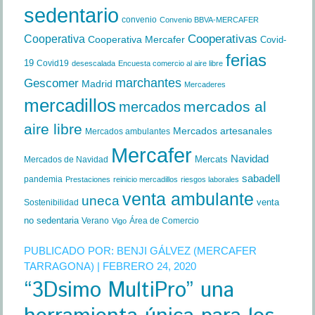
sedentario
convenio
Convenio BBVA-MERCAFER
Cooperativa
Cooperativas
Cooperativa Mercafer
Covid-
ferias
19
Covid19
desescalada
Encuesta comercio al aire libre
marchantes
Gescomer
Madrid
Mercaderes
mercadillos
mercados al
mercados
aire libre
Mercados artesanales
Mercados ambulantes
Mercafer
Navidad
Mercats
Mercados de Navidad
sabadell
pandemia
Prestaciones
reinicio mercadillos
riesgos laborales
venta ambulante
uneca
venta
Sostenibilidad
no sedentaria
Verano
Área de Comercio
Vigo
PUBLICADO POR:
BENJI GÁLVEZ (MERCAFER
TARRAGONA)
| FEBRERO 24, 2020
“3Dsimo MultiPro” una