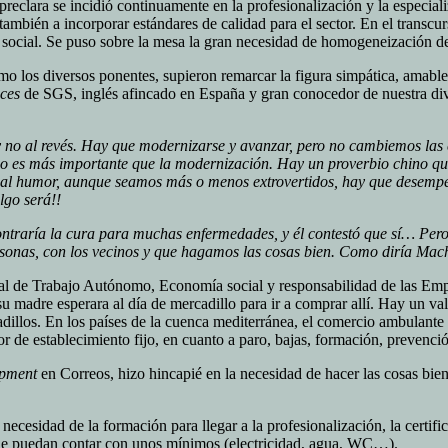
reclara se incidió continuamente en la profesionalización y la especiali
también a incorporar estándares de calidad para el sector. En el transc
 social. Se puso sobre la mesa la gran necesidad de homogeneización de 
omo los diversos ponentes, supieron remarcar la figura simpática, amabl
ces
de SGS, inglés afincado en España y gran conocedor de nuestra dive
y no al revés. Hay que modernizarse y avanzar, pero no cambiemos las c
o es más importante que la modernización. Hay un proverbio chino que 
 mal humor, aunque seamos más o menos extrovertidos, hay que desempe
lgo será!!
contraría la cura para muchas enfermedades, y él contestó que sí… Pe
sonas, con los vecinos y que hagamos las cosas bien. Como diría Mac
al de Trabajo Autónomo, Economía social y responsabilidad de las Empr
u madre esperara al día de mercadillo para ir a comprar allí. Hay un v
dillos. En los países de la cuenca mediterránea, el comercio ambulante
 de establecimiento fijo, en cuanto a paro, bajas, formación, prevenció
pment
en Correos, hizo hincapié en la necesidad de hacer las cosas bien
cesidad de la formación para llegar a la profesionalización, la certific
nde puedan contar con unos mínimos (electricidad, agua, WC…).