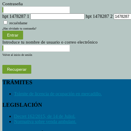
Contraseña
hpt 1478287 1
hpt 1478287 2
recuérdame
¿Has olvidado tu contraseña?
Entrar
Introduce tu nombre de usuario o correo electrónico
Volver al inicio de sesión
Recuperar
TRÁMITES
Trámite de licencia de ocupación en mercadillo.
LEGISLACIÓN
Decret 162/2015, de 14 de Juliol.
Normativa sobre venda ambulant.