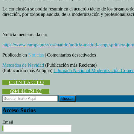
La conclusión se podría resumir en el acuerdo tácito de los órganos 
dirección, por todos aplaudida, de la modernización y profesionalizac
Noticia mencionada en:
https://www.europapress.es/madrid/noticia-madrid-acoge-primera-j
en
Publicado en
Noticias
|
Comentarios desactivados
Crónica
Mercados de Navidad
(Publicacíón más Reciente)
de
(Publicación más Antigua)
1 Jornada Nacional Modernización Comer
la
Jornada
de
C O N T A C T O
Modernización
694 40 79 97
y
Transformación
del
Comercio
Acceso Socios
Ambulante
Email