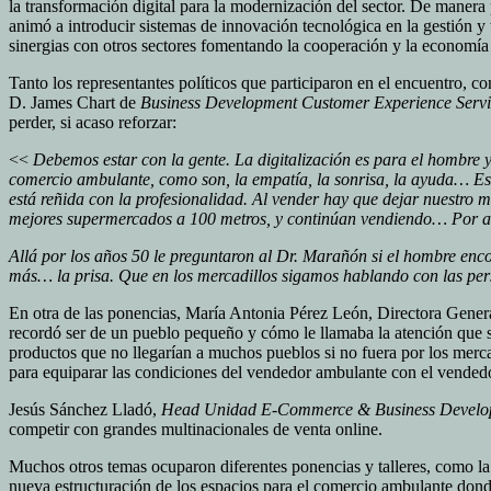
la transformación digital para la modernización del sector. De manera p
animó a introducir sistemas de innovación tecnológica en la gestión y 
sinergias con otros sectores fomentando la cooperación y la economía
Tanto los representantes políticos que participaron en el encuentro, c
D. James Chart de
Business Development Customer Experience Servi
perder, si acaso reforzar:
<<
Debemos estar con la gente. La digitalización es para el hombre 
comercio ambulante, como son, la empatía, la sonrisa, la ayuda… Es
está reñida con la profesionalidad. Al vender hay que dejar nuestro
mejores supermercados a 100 metros, y continúan vendiendo… Por a
Allá por los años 50 le preguntaron al Dr. Marañón si el hombre en
más… la prisa. Que en los mercadillos sigamos hablando con las per
En otra de las ponencias, María Antonia Pérez León, Directora Gener
recordó ser de un pueblo pequeño y cómo le llamaba la atención que s
productos que no llegarían a muchos pueblos si no fuera por los merca
para equiparar las condiciones del vendedor ambulante con el vendedor
Jesús Sánchez Lladó,
Head Unidad E-Commerce & Business Develo
competir con grandes multinacionales de venta online.
Muchos otros temas ocuparon diferentes ponencias y talleres, como la ne
nueva estructuración de los espacios para el comercio ambulante do