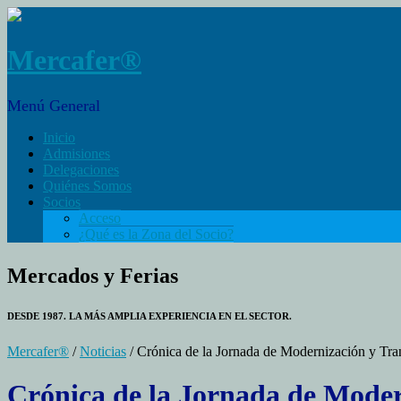
Mercafer®
Menú General
Inicio
Admisiones
Delegaciones
Quiénes Somos
Socios
Acceso
¿Qué es la Zona del Socio?
Mercados y Ferias
DESDE 1987. LA MÁS AMPLIA EXPERIENCIA EN EL SECTOR.
Mercafer®
/
Noticias
/ Crónica de la Jornada de Modernización y Tr
Crónica de la Jornada de Mode