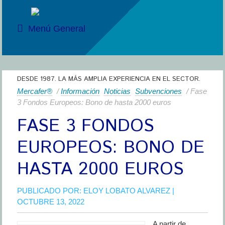
Menú General
DESDE 1987. LA MÁS AMPLIA EXPERIENCIA EN EL SECTOR.
Mercafer®
/
Información
Noticias
Subvenciones
/ Fase
3 Fondos Europeos: Bono de hasta 2000 euros
FASE 3 FONDOS
EUROPEOS: BONO DE
HASTA 2000 EUROS
PUBLICADO POR:
ELOY LOBATO ALVAREZ
|
OCTUBRE 13, 2022
A partir de