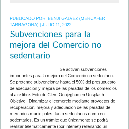
Badalona
otorgará
PUBLICADO POR:
BENJI GÁLVEZ (MERCAFER
subvenciones
TARRAGONA)
| JULIO 11, 2022
a
Subvenciones para la
los
comerciantes
mejora del Comercio no
no
sedentarios
sedentario
Se activan subvenciones
importantes para la mejora del Comercio no sedentario.
Se pretende subvencionar hasta el 50% del presupuesto
de adecuación y mejora de las paradas de los comercios
al aire libre. Foto de Clem Onojeghuo en Unsplash
Objetivo– Dinamizar el comercio mediante proyectos de
recuperación, mejora y adecuación de las paradas de
mercados municipales, tanto sedentarios como no
sedentarios. Es un trámite que únicamente se podrá
realizar telemáticamente (por internet) rellenando un