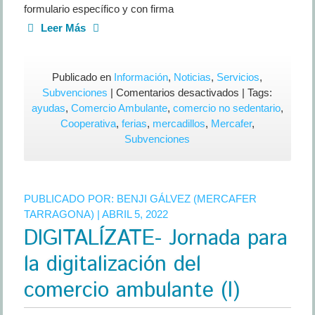
formulario específico y con firma
Leer Más
Publicado en
Información
,
Noticias
,
Servicios
,
en
Subvenciones
|
Comentarios desactivados
| Tags:
Subvenciones
ayudas
,
Comercio Ambulante
,
comercio no sedentario
,
para
Cooperativa
,
ferias
,
mercadillos
,
Mercafer
,
la
Subvenciones
mejora
del
Comercio
PUBLICADO POR:
BENJI GÁLVEZ (MERCAFER
no
TARRAGONA)
| ABRIL 5, 2022
sedentario
DIGITALÍZATE- Jornada para
la digitalización del
comercio ambulante (I)