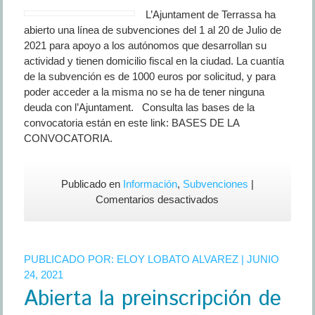
L’Ajuntament de Terrassa ha
deudas
abierto una línea de subvenciones del 1 al 20 de Julio de
en
2021 para apoyo a los autónomos que desarrollan su
periodo
actividad y tienen domicilio fiscal en la ciudad. La cuantía
COVID
de la subvención es de 1000 euros por solicitud, y para
poder acceder a la misma no se ha de tener ninguna
deuda con l’Ajuntament. Consulta las bases de la
convocatoria están en este link: BASES DE LA
CONVOCATORIA.
Publicado en
Información
,
Subvenciones
|
en
Comentarios desactivados
Subvención
de
l’Ajuntament
PUBLICADO POR:
ELOY LOBATO ALVAREZ
| JUNIO
de
24, 2021
Terrassa
Abierta la preinscripción de
para
autónomos