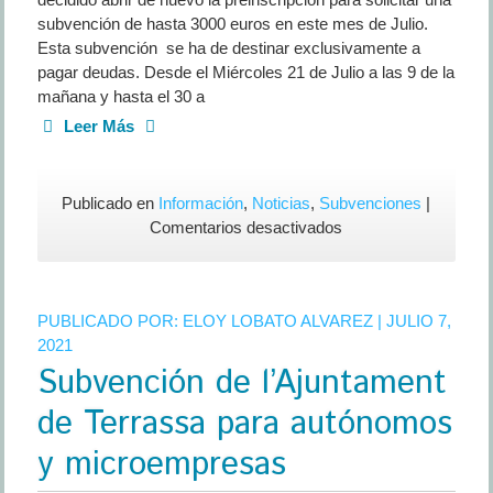
subvención de hasta 3000 euros en este mes de Julio.
Esta subvención se ha de destinar exclusivamente a
pagar deudas. Desde el Miércoles 21 de Julio a las 9 de la
mañana y hasta el 30 a
Leer Más
Publicado en
Información
,
Noticias
,
Subvenciones
|
en
Comentarios desactivados
2ª
Convocatoria
de
PUBLICADO POR:
ELOY LOBATO ALVAREZ
| JULIO 7,
preinscripción
2021
de
Subvención de l’Ajuntament
la
Generalitat
de Terrassa para autónomos
de
Catalunya
y microempresas
para
pagar