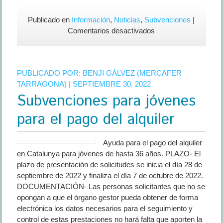
Publicado en
Información
,
Noticias
,
Subvenciones
|
en
Comentarios desactivados
Fase
3
Fondos
PUBLICADO POR:
BENJI GÁLVEZ (MERCAFER
Europeos:
TARRAGONA)
| SEPTIEMBRE 30, 2022
Bono
Subvenciones para jóvenes
de
hasta
para el pago del alquiler
2000
euros
Ayuda para el pago del alquiler
en Catalunya para jóvenes de hasta 36 años. PLAZO- El
plazo de presentación de solicitudes se inicia el día 28 de
septiembre de 2022 y finaliza el día 7 de octubre de 2022.
DOCUMENTACIÓN- Las personas solicitantes que no se
opongan a que el órgano gestor pueda obtener de forma
electrónica los datos necesarios para el seguimiento y
control de estas prestaciones no hará falta que aporten la