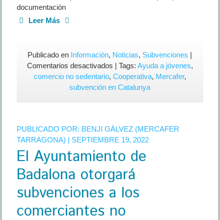
documentación
Leer Más
Publicado en
Información
,
Noticias
,
Subvenciones
|
en
Comentarios desactivados
| Tags:
Ayuda a jóvenes
,
Subvenciones
comercio no sedentario
,
Cooperativa
,
Mercafer
,
para
subvención en Catalunya
jóvenes
para
el
PUBLICADO POR:
BENJI GÁLVEZ (MERCAFER
pago
TARRAGONA)
| SEPTIEMBRE 19, 2022
del
El Ayuntamiento de
alquiler
Badalona otorgará
subvenciones a los
comerciantes no