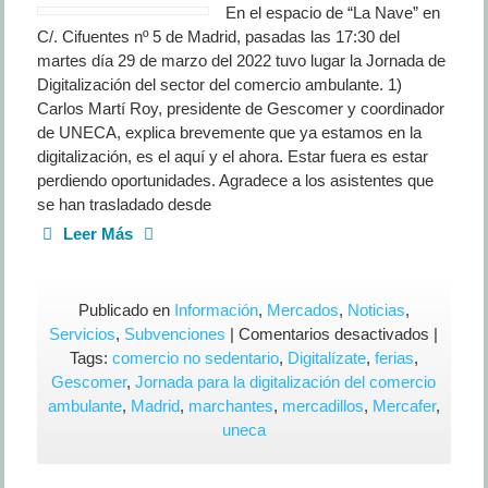
En el espacio de “La Nave” en
C/. Cifuentes nº 5 de Madrid, pasadas las 17:30 del
martes día 29 de marzo del 2022 tuvo lugar la Jornada de
Digitalización del sector del comercio ambulante. 1)
Carlos Martí Roy, presidente de Gescomer y coordinador
de UNECA, explica brevemente que ya estamos en la
digitalización, es el aquí y el ahora. Estar fuera es estar
perdiendo oportunidades. Agradece a los asistentes que
se han trasladado desde
Leer Más
Publicado en
Información
,
Mercados
,
Noticias
,
en
Servicios
,
Subvenciones
|
Comentarios desactivados
|
DIGITA
Tags:
comercio no sedentario
,
Digitalízate
,
ferias
,
Jornada
Gescomer
,
Jornada para la digitalización del comercio
para
ambulante
,
Madrid
,
marchantes
,
mercadillos
,
Mercafer
,
la
uneca
digitaliz
del