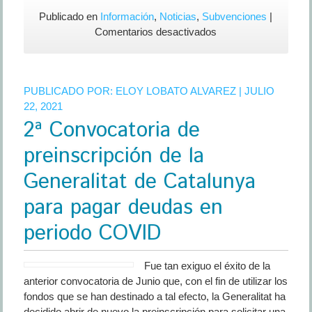
Publicado en
Información
,
Noticias
,
Subvenciones
|
en
Comentarios desactivados
Nueva
prórroga
de
PUBLICADO POR:
ELOY LOBATO ALVAREZ
| JULIO
Cese
22, 2021
de
2ª Convocatoria de
Actividad
de
preinscripción de la
Octubre-
2021
Generalitat de Catalunya
a
para pagar deudas en
Febrero-
2022
periodo COVID
Fue tan exiguo el éxito de la
anterior convocatoria de Junio que, con el fin de utilizar los
fondos que se han destinado a tal efecto, la Generalitat ha
decidido abrir de nuevo la preinscripción para solicitar una