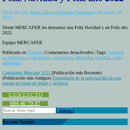
Publicado por:
Benji Gálvez (Mercafer Tarragona)
| diciembre 28,
2021
Desde MERCAFER les deseamos una Feliz Navidad y un Feliz año
2022.
Equipo MERCAFER
en
Publicado en
Noticias
|
Comentarios desactivados
| Tags:
comercio
Feliz
no sedentario
,
Felicitación
,
mercadillos
,
Mercafer
,
Navidad
,
venta
Navidad
ambulante
y
Calendario Mercafer 2022
(Publicacíón más Reciente)
Feliz
(Publicación más Antigua)
Transmisión de la autorización de una
año
parada de venta de frutas y verduras
2022
C O N T A C T O
694 40 79 97
Acceso Socios