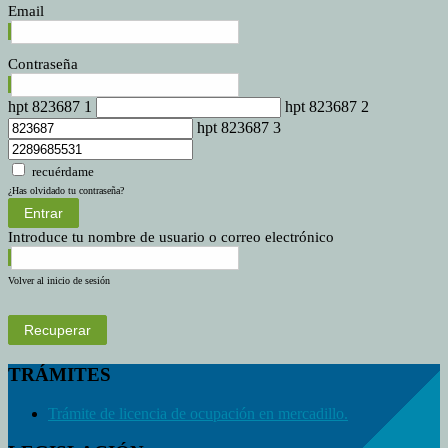
Email
Contraseña
hpt 823687 1
hpt 823687 2
hpt 823687 3
recuérdame
¿Has olvidado tu contraseña?
Entrar
Introduce tu nombre de usuario o correo electrónico
Volver al inicio de sesión
Recuperar
TRÁMITES
Trámite de licencia de ocupación en mercadillo.