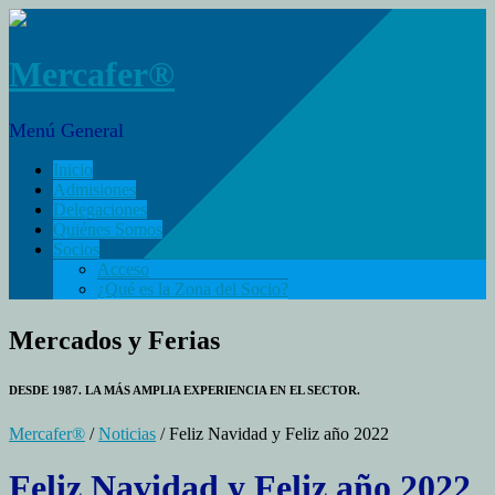
Mercafer®
Menú General
Inicio
Admisiones
Delegaciones
Quiénes Somos
Socios
Acceso
¿Qué es la Zona del Socio?
Mercados y Ferias
DESDE 1987. LA MÁS AMPLIA EXPERIENCIA EN EL SECTOR.
Mercafer®
/
Noticias
/ Feliz Navidad y Feliz año 2022
Feliz Navidad y Feliz año 2022