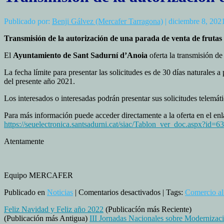
Publicado por:
Benji Gálvez (Mercafer Tarragona)
| diciembre 8, 202
Transmisión de la autorización de una parada de venta de frutas
El
Ayuntamiento de Sant Sadurní d’Anoia
oferta la transmisión de
La fecha límite para presentar las solicitudes es de 30 días naturales 
del presente año 2021.
Los interesados o interesadas podrán presentar sus solicitudes telemá
Para más información puede acceder directamente a la oferta en el en
https://seuelectronica.santsadurni.cat/siac/Tablon_ver_doc.aspx?id=6
Atentamente
Equipo MERCAFER
en
Publicado en
Noticias
|
Comentarios desactivados
| Tags:
Comercio al 
Transmisión
Feliz Navidad y Feliz año 2022
(Publicacíón más Reciente)
de
(Publicación más Antigua)
III Jornadas Nacionales sobre Modernizac
la