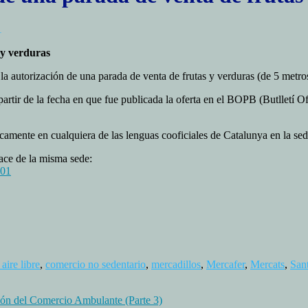
1
 y verduras
 la autorización de una parada de venta de frutas y verduras (de 5 metros
a partir de la fecha en que fue publicada la oferta en el BOPB (Butlletí 
ticamente en cualquiera de las lenguas cooficiales de Catalunya en la s
lace de la misma sede:
301
aire libre
,
comercio no sedentario
,
mercadillos
,
Mercafer
,
Mercats
,
San
ión del Comercio Ambulante (Parte 3)