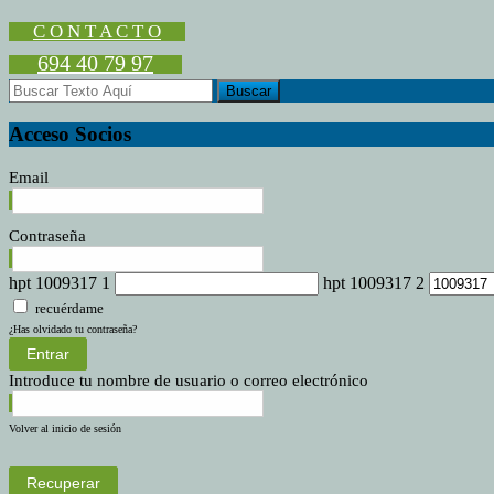
autorización
de
C O N T A C T O
una
694 40 79 97
parada
de
venta
de
Acceso Socios
frutas
y
Email
verduras
Contraseña
hpt 1009317 1
hpt 1009317 2
recuérdame
¿Has olvidado tu contraseña?
Entrar
Introduce tu nombre de usuario o correo electrónico
Volver al inicio de sesión
Recuperar