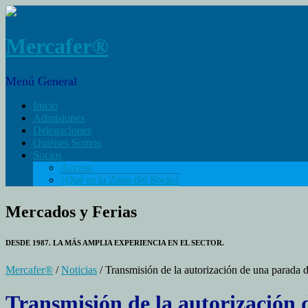
Mercafer®
Menú General
Inicio
Admisiones
Delegaciones
Quiénes Somos
Socios
Acceso
¿Qué es la Zona del Socio?
Mercados y Ferias
DESDE 1987. LA MÁS AMPLIA EXPERIENCIA EN EL SECTOR.
Mercafer®
/
Noticias
/ Transmisión de la autorización de una parada d
Transmisión de la autorización 