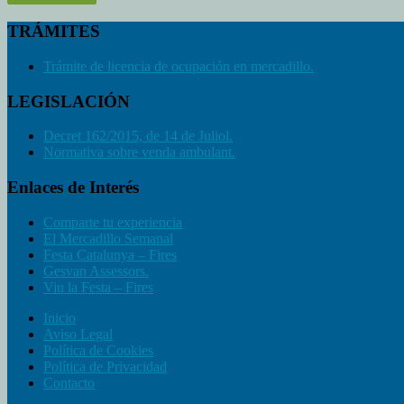
TRÁMITES
Trámite de licencia de ocupación en mercadillo.
LEGISLACIÓN
Decret 162/2015, de 14 de Juliol.
Normativa sobre venda ambulant.
Enlaces de Interés
Comparte tu experiencia
El Mercadillo Semanal
Festa Catalunya – Fires
Gesvan Assessors.
Viu la Festa – Fires
Inicio
Aviso Legal
Política de Cookies
Política de Privacidad
Contacto