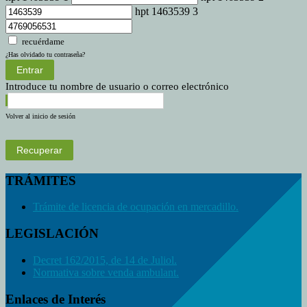
hpt 1463539 3
recuérdame
¿Has olvidado tu contraseña?
Entrar
Introduce tu nombre de usuario o correo electrónico
Volver al inicio de sesión
Recuperar
TRÁMITES
Trámite de licencia de ocupación en mercadillo.
LEGISLACIÓN
Decret 162/2015, de 14 de Juliol.
Normativa sobre venda ambulant.
Enlaces de Interés