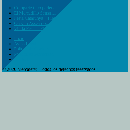
Comparte tu experiencia
El Mercadillo Semanal
Festa Catalunya – Fires
Gesvan Assessors.
Viu la Festa – Fires
Inicio
Aviso Legal
Política de Cookies
Política de Privacidad
Contacto
© 2026 Mercafer®. Todos los derechos reservados.