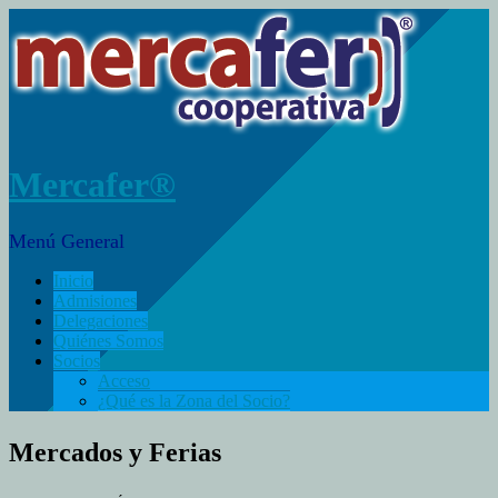
Mercafer®
Menú General
Inicio
Admisiones
Delegaciones
Quiénes Somos
Socios
Acceso
¿Qué es la Zona del Socio?
Mercados y Ferias