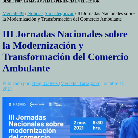
DESDE 1987. LA MÁS AMPLIA EXPERIENCIA EN EL SECTOR.
Mercafer®
/
Noticias
Sin categorizar
/ III Jornadas Nacionales sobre
la Modernización y Transformación del Comercio Ambulante
III Jornadas Nacionales sobre
la Modernización y
Transformación del Comercio
Ambulante
Publicado por:
Benji Gálvez (Mercafer Tarragona)
| octubre 15,
2021