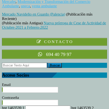
Jor
Mercafer
,
Modernización y Transformación del Comercio
Nac
Ambulante
,
uneca
,
venta ambulante
sob
Mercado Navideño en Guardo (Palencia)
(Publicacíón más
la
Reciente)
Mod
(Publicación más Antigua)
Nueva prórroga de Cese de Actividad de
y
Octubre-2021 a Febrero-2022
Tra
del
Com
Amb
C O N T A C T O
694 40 79 97
Acceso Socios
Email
Contraseña
hpt 1463539 1
hpt 1463539 2