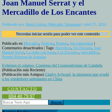
Joan Manuel Serrat y el
Mercadillo de Los Encantes
Publicado por:
Benji Gálvez (Mercafer Tarragona)
| abril 25, 2024
Necesitas iniciar sesión para poder ver este contenido
Publicado en
Mercados
,
Noticias
,
Relatos
,
Sin categorizar
|
en
Comentarios desactivados
| Tags:
Barcelona
,
Els Encants
,
Joan
Joan
Manuel Serrat
,
La radio con botas
,
Los Encantes
,
mercadillos
,
Manuel
Premio Princesa de Asturias
Serrat
Evitemos el colapso- Congreso del Cooperativismo de Cataluña
y
(Publicacíón más Reciente)
el
(Publicación más Antigua)
Gladys Aylward, la misionera que ayudó
Mercadillo
a los vendedores ambulantes en China
de
Los
Encantes
C O N T A C T O
694 40 79 97