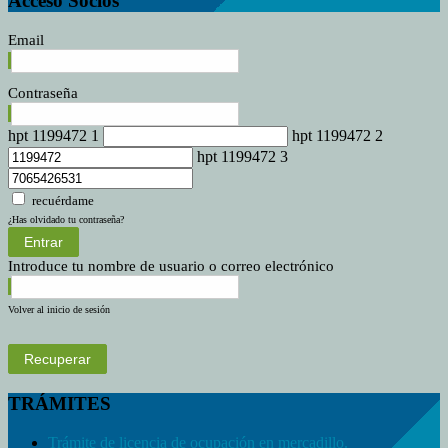
Acceso Socios
Email
Contraseña
hpt 1199472 1
hpt 1199472 2
hpt 1199472 3
recuérdame
¿Has olvidado tu contraseña?
Entrar
Introduce tu nombre de usuario o correo electrónico
Volver al inicio de sesión
Recuperar
TRÁMITES
Trámite de licencia de ocupación en mercadillo.