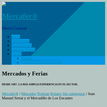
Mercafer®
Menú General
Inicio
Admisiones
Delegaciones
Quiénes Somos
Socios
Acceso
¿Qué es la Zona del Socio?
Mercados y Ferias
DESDE 1987. LA MÁS AMPLIA EXPERIENCIA EN EL SECTOR.
Mercafer®
/
Mercados
Noticias
Relatos
Sin categorizar
/ Joan
Manuel Serrat y el Mercadillo de Los Encantes