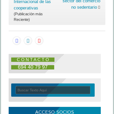
sector del comercio
Internacional de las
de
no sedentario
cooperativas
Comerci
(Publicacíón más
Ambulan
Reciente)
se
integra
en
ATA
C O N T A C T O
694 40 79 97
ACCESO SOCIOS