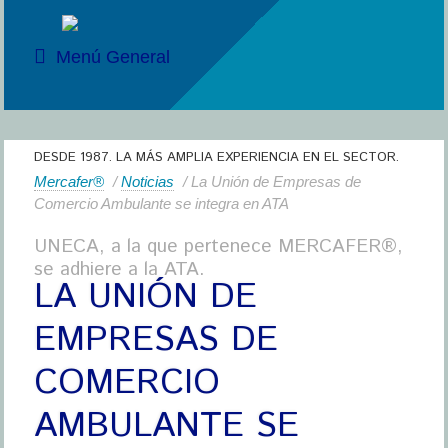
Menú General
DESDE 1987. LA MÁS AMPLIA EXPERIENCIA EN EL SECTOR.
Mercafer®
/
Noticias
/ La Unión de Empresas de
Comercio Ambulante se integra en ATA
UNECA, a la que pertenece MERCAFER®,
se adhiere a la ATA.
LA UNIÓN DE
EMPRESAS DE
COMERCIO
AMBULANTE SE