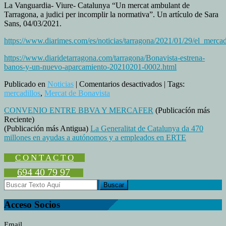
La Vanguardia- Viure- Catalunya “Un mercat ambulant de
Tarragona, a judici per incomplir la normativa”. Un artículo de Sara
Sans, 04/03/2021.
https://www.diarimes.com/es/noticias/tarragona/2021/01/29/el_mer
https://www.diaridetarragona.com/tarragona/Bonavista-estrena-
banos-y-un-nuevo-aparcamiento-20210201-0002.html
en
Publicado en
Noticias
|
Comentarios desactivados
| Tags:
LA
mercadillos
,
Mercat de Bonavista
VENTA
CONVENIO ENTRE BBVA Y MERCAFER
(Publicacíón más
AMBULANTE
Reciente)
Y
(Publicación más Antigua)
La Generalitat de Catalunya da 470
EL
millones en ayudas a autónomos y a empleados en ERTE
MERCADO
DE
BONAVISTA
C O N T A C T O
(TARRAGONA)
694 40 79 97
Acceso Socios
Email