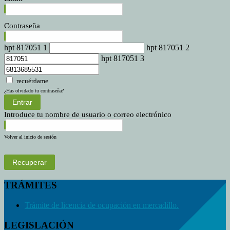
Contraseña
hpt 817051 1
hpt 817051 2
hpt 817051 3
recuérdame
¿Has olvidado tu contraseña?
Entrar
Introduce tu nombre de usuario o correo electrónico
Volver al inicio de sesión
Recuperar
TRÁMITES
Trámite de licencia de ocupación en mercadillo.
LEGISLACIÓN