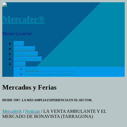
Mercafer®
Menú General
Inicio
Admisiones
Delegaciones
Quiénes Somos
Socios
Acceso
¿Qué es la Zona del Socio?
Mercados y Ferias
DESDE 1987. LA MÁS AMPLIA EXPERIENCIA EN EL SECTOR.
Mercafer®
/
Noticias
/ LA VENTA AMBULANTE Y EL
MERCADO DE BONAVISTA (TARRAGONA)