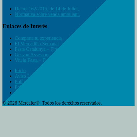
Decret 162/2015, de 14 de Juliol.
Normativa sobre venda ambulant.
Enlaces de Interés
Comparte tu experiencia
El Mercadillo Semanal
Festa Catalunya – Fires
Gesvan Assessors.
Viu la Festa – Fires
Inicio
Aviso Legal
Política de Cookies
Política de Privacidad
Contacto
© 2026 Mercafer®. Todos los derechos reservados.