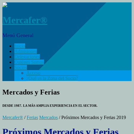
Mercafer®
Menú General
Inicio
Admisiones
Delegaciones
Quiénes Somos
Socios
Acceso
¿Qué es la Zona del Socio?
Mercados y Ferias
DESDE 1987. LA MÁS AMPLIA EXPERIENCIA EN EL SECTOR.
Mercafer®
/
Ferias
Mercados
/ Próximos Mercados y Ferias 2019
Próximos Mercados y Ferias