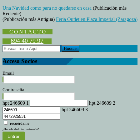
Próximos
Una Navidad como para no quedarse en casa
(Publicacíón más
Mercados
Reciente)
y
(Publicación más Antigua)
Feria Outlet en Plaza Imperial (Zaragoza)
Ferias
2019
C O N T A C T O
694 40 79 97
Acceso Socios
Email
Contraseña
hpt 246609 1
hpt 246609 2
hpt 246609 3
recuérdame
¿Has olvidado tu contraseña?
Entrar