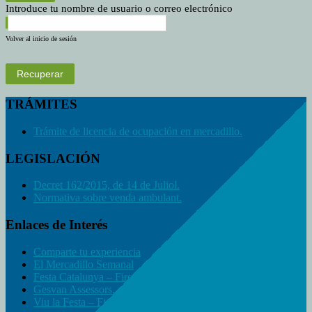
Introduce tu nombre de usuario o correo electrónico
Volver al inicio de sesión
Recuperar
TRÁMITES
Trámite de licencia de ocupación en mercadillo.
LEGISLACIÓN
Decret 162/2015, de 14 de Juliol.
Normativa sobre venda ambulant.
Enlaces de Interés
Comparte tu experiencia
El Mercadillo Semanal
Festa Catalunya – Fires
Gesvan Assessors.
Viu la Festa – Fires