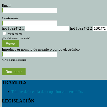
Email
Contraseña
hpt 1692472 1
hpt 1692472 2
recuérdame
¿Has olvidado tu contraseña?
Entrar
Introduce tu nombre de usuario o correo electrónico
Volver al inicio de sesión
Recuperar
TRÁMITES
Trámite de licencia de ocupación en mercadillo.
LEGISLACIÓN