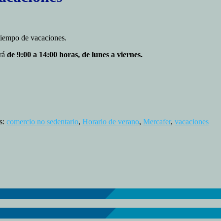
tiempo de vacaciones.
erá
de 9:00 a 14:00 horas, de lunes a viernes.
s:
comercio no sedentario
,
Horario de verano
,
Mercafer
,
vacaciones
fer
s
iones