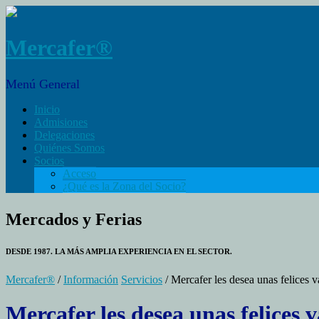
Mercafer®
Menú General
Inicio
Admisiones
Delegaciones
Quiénes Somos
Socios
Acceso
¿Qué es la Zona del Socio?
Mercados y Ferias
DESDE 1987. LA MÁS AMPLIA EXPERIENCIA EN EL SECTOR.
Mercafer®
/
Información
Servicios
/ Mercafer les desea unas felices 
Mercafer les desea unas felices 