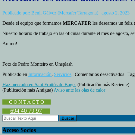
Publicado por:
Benji Gálvez (Mercafer Tarragona)
| agosto 2, 2023
Desde el equipo que formamos
MERCAFER
les deseamos un feliz 
Nuestro horario de trabajo en las oficinas durante el mes de agosto, s
Ánimo!
Foto de Pedro Monteiro en Unsplash
en
Publicado en
Información
,
Servicios
|
Comentarios desactivados
| Tag
Merca
Haz mercado en Sant Fruitós de Bages
(Publicacíón más Reciente)
les
(Publicación más Antigua)
Aviso ante las olas de calor
desea
unas
felice
C O N T A C T O
vacac
694 40 79 97
Acceso Socios