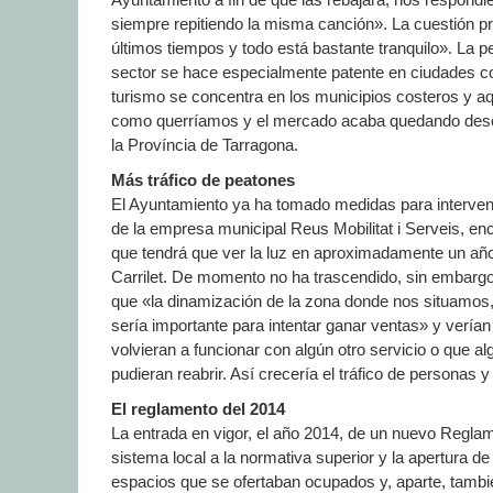
siempre repitiendo la misma canción». La cuestión pr
últimos tiempos y todo está bastante tranquilo». La 
sector se hace especialmente patente en ciudades c
turismo se concentra en los municipios costeros y a
como querríamos y el mercado acaba quedando desért
la Província de Tarragona.
Más tráfico de peatones
El Ayuntamiento ya ha tomado medidas para interveni
de la empresa municipal Reus Mobilitat i Serveis, en
que tendrá que ver la luz en aproximadamente un año b
Carrilet. De momento no ha trascendido, sin embargo
que «la dinamización de la zona donde nos situamos
sería importante para intentar ganar ventas» y verían
volvieran a funcionar con algún otro servicio o que 
pudieran reabrir. Así crecería el tráfico de personas
El reglamento del 2014
La entrada en vigor, el año 2014, de un nuevo Reglam
sistema local a la normativa superior y la apertura 
espacios que se ofertaban ocupados y, aparte, también