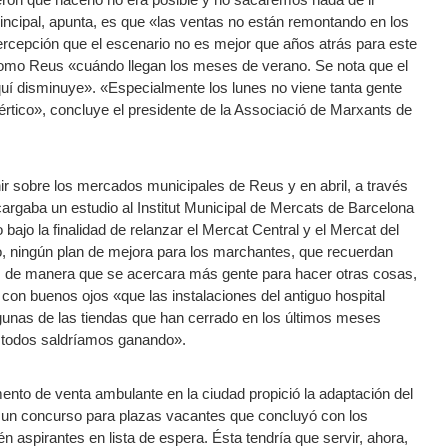
incipal, apunta, es que «las ventas no están remontando en los
percepción que el escenario no es mejor que años atrás para este
omo Reus «cuándo llegan los meses de verano. Se nota que el
quí disminuye». «Especialmente los lunes no viene tanta gente
ico», concluye el presidente de la Associació de Marxants de
r sobre los mercados municipales de Reus y en abril, a través
cargaba un estudio al Institut Municipal de Mercats de Barcelona
ajo la finalidad de relanzar el Mercat Central y el Mercat del
, ningún plan de mejora para los marchantes, que recuerdan
, de manera que se acercara más gente para hacer otras cosas,
 con buenos ojos «que las instalaciones del antiguo hospital
algunas de las tiendas que han cerrado en los últimos meses
 y todos saldríamos ganando».
ento de venta ambulante en la ciudad propició la adaptación del
de un concurso para plazas vacantes que concluyó con los
 aspirantes en lista de espera. Ésta tendría que servir, ahora,