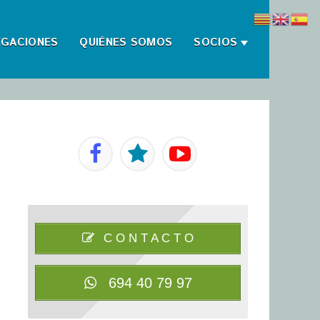
EGACIONES
QUIÉNES SOMOS
SOCIOS
C O N T A C T O
694 40 79 97