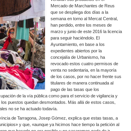
Mercado de Marchantes de Reus
que se despliega dos días a la
semana en torno al Mercat Central,
han perdido, entre los meses de
marzo y junio de este 2016 la licencia
para seguir haciéndolo. El
Ayuntamiento, en base a los
expedientes abiertos por la
concejalía de Urbanismo, ha
revocado estos cuatro permisos de
venta no sedentaria, en la mayoría
de los casos, por no hacer frente sus
titulares de manera continuada al
pago de las tasas que los
pación de la vía pública como para el servicio de vigilancia y
ez los puestos quedan desmontados. Más allá de estos casos,
les no se ha actuado todavía.
ovíncia de Tarragona, Josep Gómez, explica que estas tasas, a
nicipios» y que, «aunque ya hicimos hace tiempo la petición al
eron que hacerlo no era posible y no sacaremos nada de ir