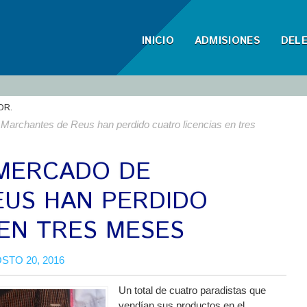
INICIO
ADMISIONES
DEL
OR.
 Marchantes de Reus han perdido cuatro licencias en tres
 MERCADO DE
US HAN PERDIDO
 EN TRES MESES
STO 20, 2016
Un total de cuatro paradistas que
vendían sus productos en el