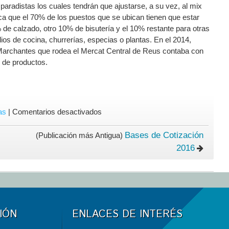
aradistas los cuales tendrán que ajustarse, a su vez, al mix
ca que el 70% de los puestos que se ubican tienen que estar
de calzado, otro 10% de bisutería y el 10% restante para otras
os de cocina, churrerías, especias o plantas. En el 2014,
 Marchantes que rodea el Mercat Central de Reus contaba con
l de productos.
en
as
|
Comentarios desactivados
Paradistas
en
Bases de Cotización
(Publicación más Antigua)
el
2016
Mercado
de
Marchantes
de
Reus
IÓN
ENLACES DE INTERÉS
han
perdido