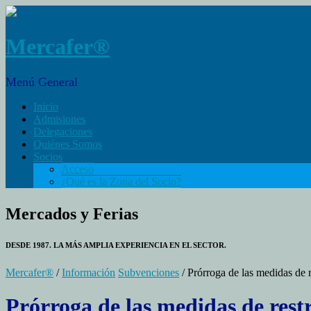
Mercafer®
Menú General
Inicio
Admisiones
Delegaciones
Quiénes Somos
Socios
Acceso
¿Qué es la Zona del Socio?
Mercados y Ferias
DESDE 1987. LA MÁS AMPLIA EXPERIENCIA EN EL SECTOR.
Mercafer®
/
Información
Subvenciones
/ Prórroga de las medidas de r
Prórroga de las medidas de rest