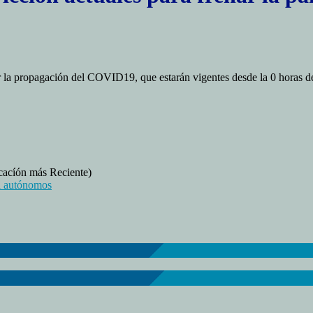
r la propagación del COVID19, que estarán vigentes desde la 0 horas de
en
rórroga
cacíón más Reciente)
de
a autónomos
as
medidas
de
estricción
ctuales
ara
renar
a
pandemia