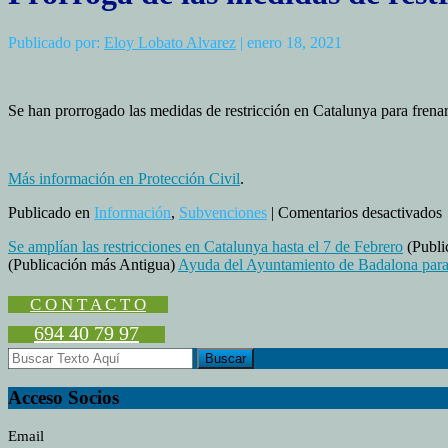
Publicado por:
Eloy Lobato Alvarez
| enero 18, 2021
Se han prorrogado las medidas de restricción en Catalunya para frena
Más información en Protección Civil
.
Publicado en
Información
,
Subvenciones
|
Comentarios desactivados
P
Se amplían las restricciones en Catalunya hasta el 7 de Febrero
(Publi
(Publicación más Antigua)
Ayuda del Ayuntamiento de Badalona par
l
C O N T A C T O
r
694 40 79 97
a
p
f
l
Acceso Socios
Email