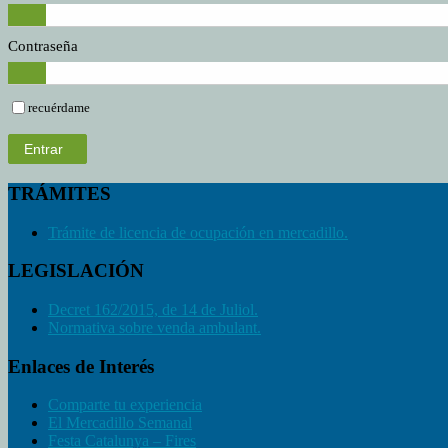
Contraseña
recuérdame
Entrar
TRÁMITES
Trámite de licencia de ocupación en mercadillo.
LEGISLACIÓN
Decret 162/2015, de 14 de Juliol.
Normativa sobre venda ambulant.
Enlaces de Interés
Comparte tu experiencia
El Mercadillo Semanal
Festa Catalunya – Fires