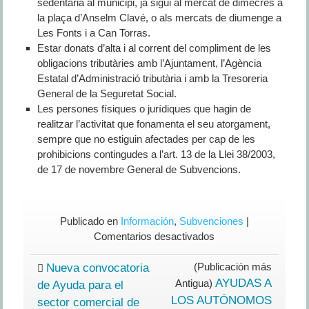
sedentària al municipi, ja sigui al mercat de dimecres a
la plaça d’Anselm Clavé, o als mercats de diumenge a
Les Fonts i a Can Torras.
Estar donats d’alta i al corrent del compliment de les
obligacions tributàries amb l’Ajuntament, l’Agència
Estatal d’Administració tributària i amb la Tresoreria
General de la Seguretat Social.
Les persones físiques o jurídiques que hagin de
realitzar l’activitat que fonamenta el seu atorgament,
sempre que no estiguin afectades per cap de les
prohibicions contingudes a l’art. 13 de la Llei 38/2003,
de 17 de novembre General de Subvencions.
Publicado en
Información
,
Subvenciones
|
en
Comentarios desactivados
Sant
Quirze
(Publicación más
Nueva convocatoria
destina
AYUDAS A
Antigua)
de Ayuda para el
100.000
LOS AUTÓNOMOS
sector comercial de