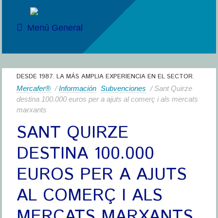
Menú General
DESDE 1987. LA MÁS AMPLIA EXPERIENCIA EN EL SECTOR.
Mercafer®
/
Información
Subvenciones
/ Sant Quirze
destina 100.000 euros per a ajuts al comerç i als mercats
marxants
SANT QUIRZE
DESTINA 100.000
EUROS PER A AJUTS
AL COMERÇ I ALS
MERCATS MARXANTS