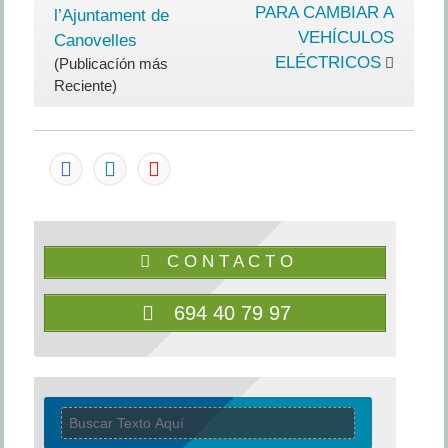
euros
PARA CAMBIAR A
l’Ajuntament de
per
VEHÍCULOS
Canovelles
a
ELÉCTRICOS
(Publicacíón más
ajuts
Reciente)
al
comerç
i
als
mercats
marxants
C O N T A C T O
694 40 79 97