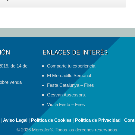
CONVENIO
DE
COLABORACIÓN
ENTRE
MERCAFER
Y
VOZ
DE
IÓN
ENLACES DE INTERÉS
VIDA
2015, de 14 de
Comparte tu experiencia
El Mercadillo Semanal
obre venda
Festa Catalunya – Fires
Gesvan Assessors.
Viu la Festa – Fires
Aviso Legal
Política de Cookies
Política de Privacidad
Cont
© 2026 Mercafer®. Todos los derechos reservados.