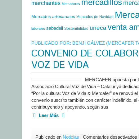
mercadillos
merc
marchantes
Mercaderes
Merca
Mercados artesanales
Mercados de Navidad
venta am
uneca
sabadell
Sostenibilidad
laborales
PUBLICADO POR:
BENJI GÁLVEZ (MERCAFER 
CONVENIO DE COLABOR
VOZ DE VIDA
MERCAFER apuesta por la 
Associació Cultural Voz de Vida – Catalunya dedicada
“Por la cultura: Voz de Vida & Mercafer” se renovó e
convenio suscrito también con carácter indefinido, el
contribuyendo y apoyando, según sus
Leer Más
Publicado en
Noticias
|
Comentarios desactivados