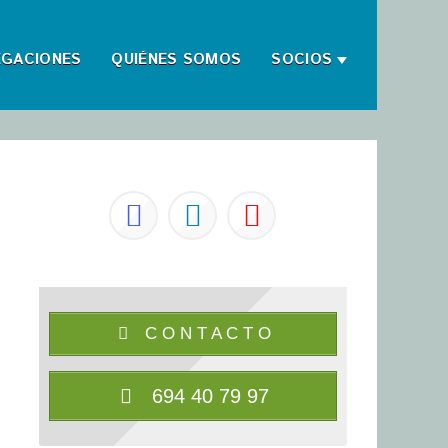
EGACIONES
QUIÉNES SOMOS
SOCIOS
C O N T A C T O
694 40 79 97