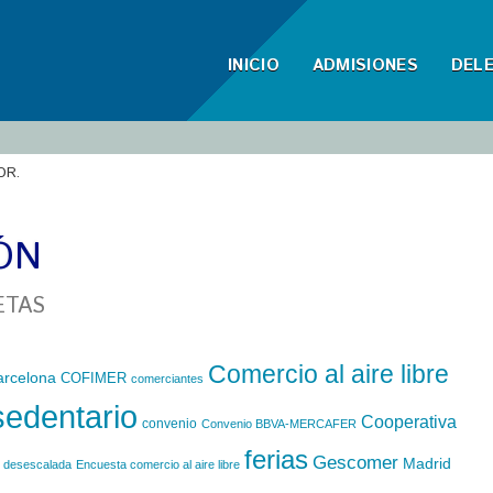
INICIO
ADMISIONES
DEL
OR.
ÓN
ETAS
Comercio al aire libre
arcelona
COFIMER
comerciantes
sedentario
Cooperativa
convenio
Convenio BBVA-MERCAFER
ferias
Gescomer
Madrid
desescalada
Encuesta comercio al aire libre