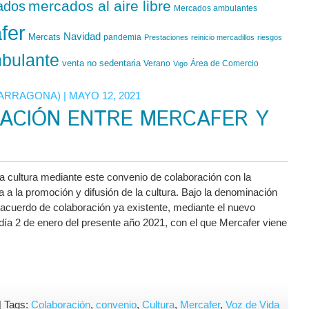
mercados al aire libre
ados
Mercados ambulantes
fer
Navidad
Mercats
pandemia
Prestaciones
reinicio mercadillos
riesgos
bulante
venta no sedentaria
Verano
Área de Comercio
Vigo
TARRAGONA)
| MAYO 12, 2021
ACIÓN ENTRE MERCAFER Y
cultura mediante este convenio de colaboración con la
 a la promoción y difusión de la cultura. Bajo la denominación
l acuerdo de colaboración ya existente, mediante el nuevo
 día 2 de enero del presente año 2021, con el que Mercafer viene
en
| Tags:
Colaboración
,
convenio
,
Cultura
,
Mercafer
,
Voz de Vida