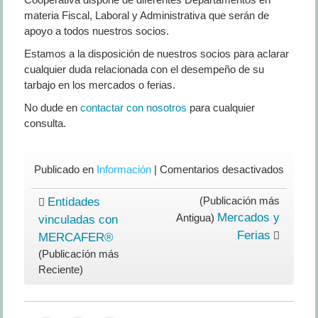
materia Fiscal, Laboral y Administrativa que serán de
apoyo a todos nuestros socios.
Estamos a la disposición de nuestros socios para aclarar
cualquier duda relacionada con el desempeño de su
tarbajo en los mercados o ferias.
No dude en
contactar con nosotros
para cualquier
consulta.
en
Publicado en
Información
|
Comentarios desactivados
Un
equipo
(Publicación más
Entidades
de
Mercados y
Antigua)
vinculadas con
apoyo
Ferias
MERCAFER®
compet
(Publicacíón más
Reciente)