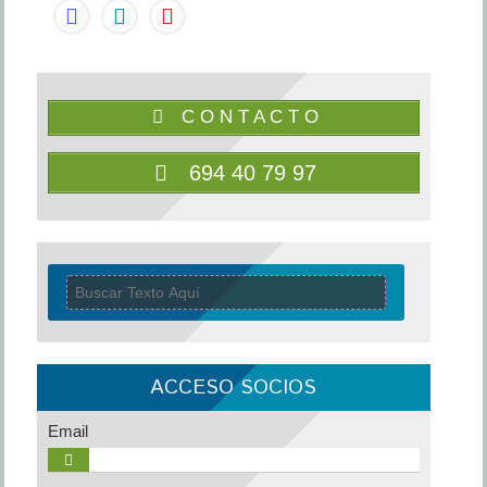
C O N T A C T O
694 40 79 97
ACCESO SOCIOS
Email