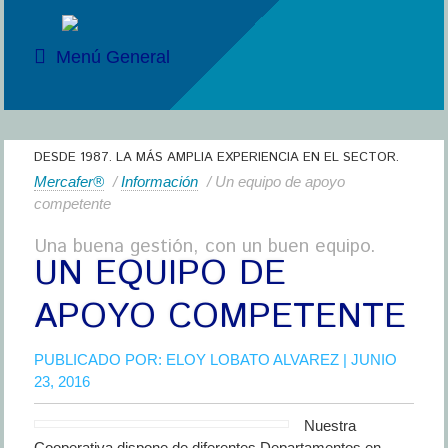
Menú General
DESDE 1987. LA MÁS AMPLIA EXPERIENCIA EN EL SECTOR.
Mercafer®
/
Información
/ Un equipo de apoyo
competente
Una buena gestión, con un buen equipo.
UN EQUIPO DE
APOYO COMPETENTE
PUBLICADO POR:
ELOY LOBATO ALVAREZ
| JUNIO
23, 2016
Nuestra
Cooperativa dispone de diferentes Departamentos en