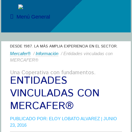
Menú General
DESDE 1987. LA MÁS AMPLIA EXPERIENCIA EN EL SECTOR.
Mercafer®
/
Información
/ Entidades vinculadas con
MERCAFER®
Una Coperativa con fundamentos.
ENTIDADES
VINCULADAS CON
MERCAFER®
PUBLICADO POR:
ELOY LOBATO ALVAREZ
| JUNIO
23, 2016