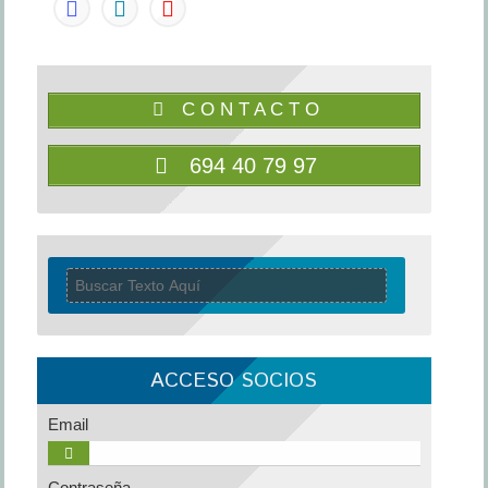
C O N T A C T O
694 40 79 97
ACCESO SOCIOS
Email
Contraseña