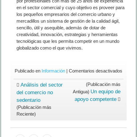
por profesionales con más de 25 años de experiencia
en el sector comercial y cuyo objetivo es proveer para
los pequeños empresarios del comercio urbano y
mercadillos un sistema de gestión de la calidad ágil,
sencillo, útil y asequible, además de dotar de
creatividad, innovación, estrategias y herramientas
tecnológicas que les permita competir en un mundo
globalizado como el que vivimos.
en
Publicado en
Información
|
Comentarios desactivados
Entida
vincula
(Publicación más
Análisis del sector
con
Un equipo de
Antigua)
del comercio no
MERC
apoyo competente
sedentario
(Publicacíón más
Reciente)