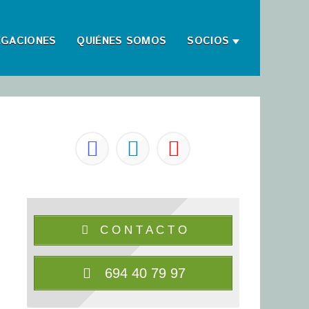
EGACIONES
QUIÉNES SOMOS
SOCIOS
C O N T A C T O
694 40 79 97