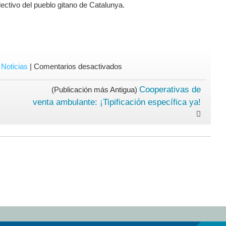
olectivo del pueblo gitano de Catalunya.
en
,
Noticias
|
Comentarios desactivados
25
Aniversario
Cooperativas de
(Publicación más Antigua)
de
venta ambulante: ¡Tipificación específica ya!
la
FAGIC