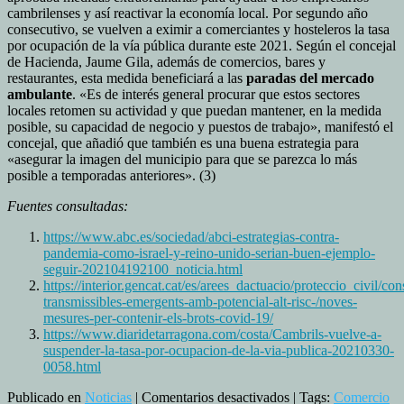
cambrilenses y así reactivar la economía local. Por segundo año
consecutivo, se vuelven a eximir a comerciantes y hosteleros la tasa
por ocupación de la vía pública durante este 2021. Según el concejal
de Hacienda, Jaume Gila, además de comercios, bares y
restaurantes, esta medida beneficiará a las
paradas del mercado
ambulante
. «Es de interés general procurar que estos sectores
locales retomen su actividad y que puedan mantener, en la medida
posible, su capacidad de negocio y puestos de trabajo», manifestó el
concejal, que añadió que también es una buena estrategia para
«asegurar la imagen del municipio para que se parezca lo más
posible a temporadas anteriores». (3)
Fuentes consultadas:
https://www.abc.es/sociedad/abci-estrategias-contra-
pandemia-como-israel-y-reino-unido-serian-buen-ejemplo-
seguir-202104192100_noticia.html
https://interior.gencat.cat/es/arees_dactuacio/proteccio_civil/c
transmissibles-emergents-amb-potencial-alt-risc-/noves-
mesures-per-contenir-els-brots-covid-19/
https://www.diaridetarragona.com/costa/Cambrils-vuelve-a-
suspender-la-tasa-por-ocupacion-de-la-via-publica-20210330-
0058.html
en
Publicado en
Noticias
|
Comentarios desactivados
| Tags:
Comercio