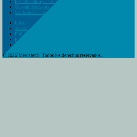
Festa Catalunya – Fires
Gesvan Assessors.
Viu la Festa – Fires
Inicio
Aviso Legal
Política de Cookies
Política de Privacidad
Contacto
© 2026 Mercafer®. Todos los derechos reservados.