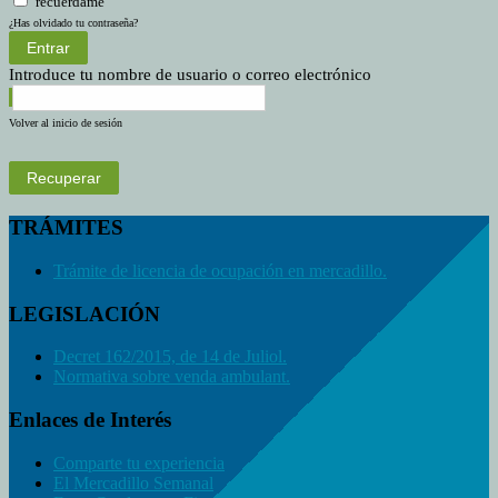
recuérdame
¿Has olvidado tu contraseña?
Entrar
Introduce tu nombre de usuario o correo electrónico
Volver al inicio de sesión
Recuperar
TRÁMITES
Trámite de licencia de ocupación en mercadillo.
LEGISLACIÓN
Decret 162/2015, de 14 de Juliol.
Normativa sobre venda ambulant.
Enlaces de Interés
Comparte tu experiencia
El Mercadillo Semanal