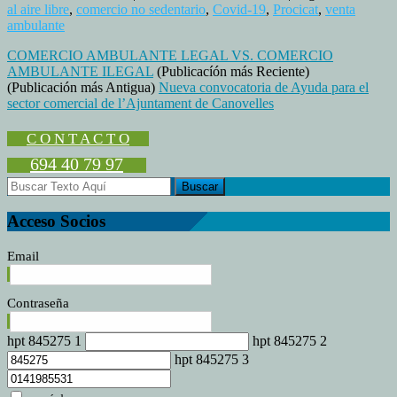
BUENAS
al aire libre
,
comercio no sedentario
,
Covid-19
,
Procicat
,
venta
NOTICIAS
ambulante
PARA
COMERCIO AMBULANTE LEGAL VS. COMERCIO
EL
AMBULANTE ILEGAL
(Publicacíón más Reciente)
COMERCIO
(Publicación más Antigua)
Nueva convocatoria de Ayuda para el
NO
sector comercial de l’Ajuntament de Canovelles
SEDENTARIO
C O N T A C T O
694 40 79 97
Acceso Socios
Email
Contraseña
hpt 845275 1
hpt 845275 2
hpt 845275 3