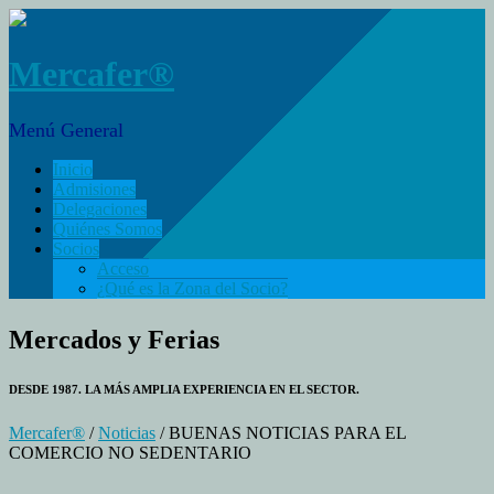
Mercafer®
Menú General
Inicio
Admisiones
Delegaciones
Quiénes Somos
Socios
Acceso
¿Qué es la Zona del Socio?
Mercados y Ferias
DESDE 1987. LA MÁS AMPLIA EXPERIENCIA EN EL SECTOR.
Mercafer®
/
Noticias
/ BUENAS NOTICIAS PARA EL
COMERCIO NO SEDENTARIO