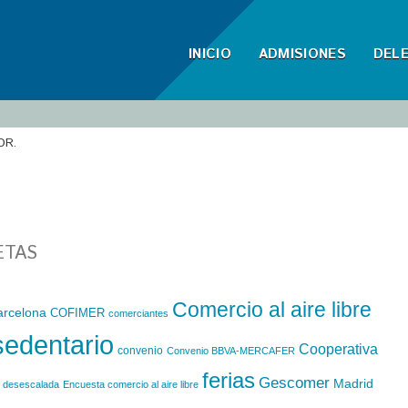
INICIO
ADMISIONES
DEL
OR.
ETAS
Comercio al aire libre
arcelona
COFIMER
comerciantes
sedentario
Cooperativa
convenio
Convenio BBVA-MERCAFER
ferias
Gescomer
Madrid
desescalada
Encuesta comercio al aire libre