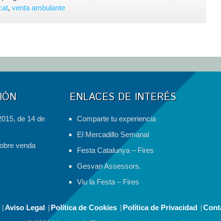
BUENAS
cat
,
venta ambulante
NOTICIAS
PARA
EL
COMERCIO
NO
SEDENTARIO
IÓN
ENLACES DE INTERÉS
2015, de 14 de
Comparte tu experiencia
El Mercadillo Semanal
obre venda
Festa Catalunya – Fires
Gesvan Assessors.
Viu la Festa – Fires
Aviso Legal
Política de Cookies
Política de Privacidad
Cont