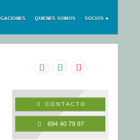
EGACIONES
QUIÉNES SOMOS
SOCIOS
C O N T A C T O
694 40 79 97