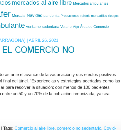
mercados al aire libre
ados
Mercados ambulantes
fer
Navidad
Mercats
pandemia
Prestaciones
reinicio mercadillos
riesgos
bulante
venta no sedentaria
Verano
Área de Comercio
Vigo
TARRAGONA)
| ABRIL 26, 2021
 EL COMERCIO NO
oras ante el avance de la vacunación y sus efectos positivos
al final del túnel. “Experiencias y estrategias acertadas como las
ar para resolver la situación; con menos de 100 pacientes
n entre un 50 y un 70% de la población inmunizada, ya sea
en
| Tags:
Comercio al aire libre
,
comercio no sedentario
,
Covid-