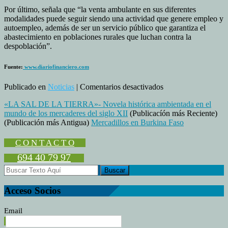
Por último, señala que “la venta ambulante en sus diferentes
modalidades puede seguir siendo una actividad que genere empleo y
autoempleo, además de ser un servicio público que garantiza el
abastecimiento en poblaciones rurales que luchan contra la
despoblación”.
Fuente:
www.diariofinanciero.com
en
Publicado en
Noticias
|
Comentarios desactivados
La
«LA SAL DE LA TIERRA»- Novela histórica ambientada en el
venta
mundo de los mercaderes del siglo XII
(Publicacíón más Reciente)
ilegal
(Publicación más Antigua)
Mercadillos en Burkina Faso
en
las
calles
C O N T A C T O
provoca
694 40 79 97
competencia
desleal
y
estigmatización
Acceso Socios
Email