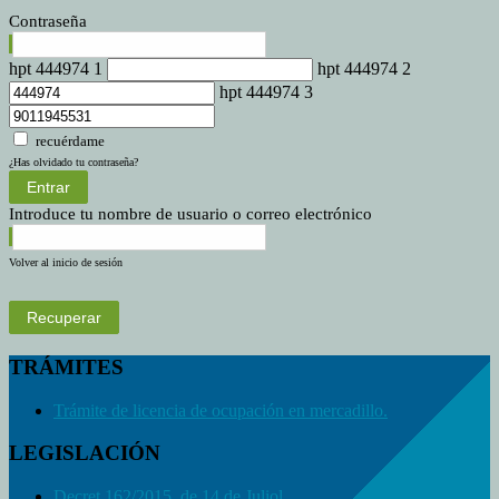
Contraseña
hpt 444974 1
hpt 444974 2
hpt 444974 3
recuérdame
¿Has olvidado tu contraseña?
Entrar
Introduce tu nombre de usuario o correo electrónico
Volver al inicio de sesión
Recuperar
TRÁMITES
Trámite de licencia de ocupación en mercadillo.
LEGISLACIÓN
Decret 162/2015, de 14 de Juliol.