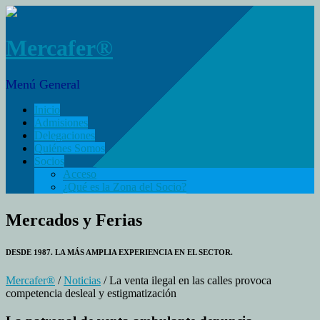
Mercafer®
Menú General
Inicio
Admisiones
Delegaciones
Quiénes Somos
Socios
Acceso
¿Qué es la Zona del Socio?
Mercados y Ferias
DESDE 1987. LA MÁS AMPLIA EXPERIENCIA EN EL SECTOR.
Mercafer®
/
Noticias
/ La venta ilegal en las calles provoca
competencia desleal y estigmatización