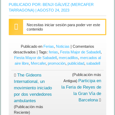
PUBLICADO POR:
BENJI GÁLVEZ (MERCAFER
TARRAGONA)
| AGOSTO 24, 2023
Necesitas iniciar sesión para poder ver este
contenido
Publicado en
Ferias
,
Noticias
|
Comentarios
en
desactivados
| Tags:
ferias
,
Festa Major de Sabadell
,
MERCAFER
Fiesta Mayor de Sabadell
,
mercadillos
,
mercados al
colabora
aire libre
,
Mercafer
,
promoción
,
publicidad
,
sabadell
en
la
(Publicación más
The Gideons
promoción
Participa en
Antigua)
International, un
de
la Feria de Reyes de
movimiento iniciado
la
la Gran Vía de
por dos vendedores
Fiesta
Barcelona
ambulantes
Mayor
(Publicacíón más
de
Reciente)
Sabadell