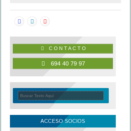
C O N T A C T O
694 40 79 97
ACCESO SOCIOS