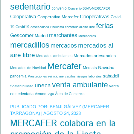
sedentario
convenio
Convenio BBVA-MERCAFER
Cooperativa
Cooperativas
Cooperativa Mercafer
Covid-
ferias
19
Covid19
desescalada
Encuesta comercio al aire libre
marchantes
Gescomer
Madrid
Mercaderes
mercadillos
mercados al
mercados
aire libre
Mercados artesanales
Mercados ambulantes
Mercafer
Navidad
Mercats
Mercados de Navidad
sabadell
pandemia
Prestaciones
reinicio mercadillos
riesgos laborales
venta ambulante
uneca
venta
Sostenibilidad
no sedentaria
Verano
Área de Comercio
Vigo
PUBLICADO POR:
BENJI GÁLVEZ (MERCAFER
TARRAGONA)
| AGOSTO 24, 2023
MERCAFER colabora en la