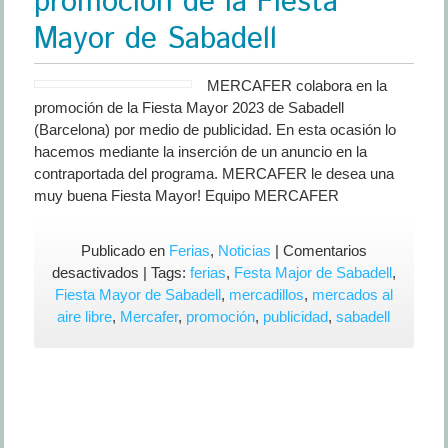
promoción de la Fiesta
Mayor de Sabadell
MERCAFER colabora en la
promoción de la Fiesta Mayor 2023 de Sabadell
(Barcelona) por medio de publicidad. En esta ocasión lo
hacemos mediante la inserción de un anuncio en la
contraportada del programa. MERCAFER le desea una
muy buena Fiesta Mayor! Equipo MERCAFER
Publicado en
Ferias
,
Noticias
|
Comentarios
en
desactivados
| Tags:
ferias
,
Festa Major de Sabadell
,
MERCAFER
Fiesta Mayor de Sabadell
,
mercadillos
,
mercados al
colabora
aire libre
,
Mercafer
,
promoción
,
publicidad
,
sabadell
en
la
promoción
de
la
Fiesta