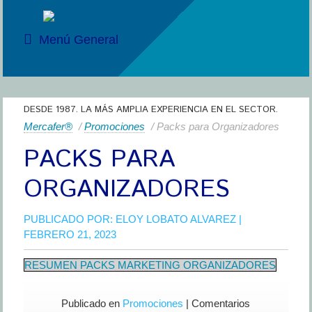
Menú General
DESDE 1987. LA MÁS AMPLIA EXPERIENCIA EN EL SECTOR.
Mercafer®
/
Promociones
/ Packs para Organizadores
PACKS PARA
ORGANIZADORES
PUBLICADO POR:
ELOY LOBATO ALVAREZ
|
FEBRERO 21, 2023
RESUMEN PACKS MARKETING ORGANIZADORES
Publicado en
Promociones
|
Comentarios