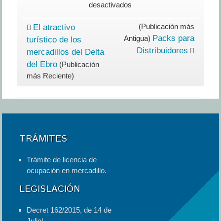
en
desactivados
Packs
para
(Publicación más
El atractivo
Organizadores
Packs para
Antigua)
turístico de los
Distribuidores
mercadillos del Delta
del Ebro
(Publicacíón
más Reciente)
TRÁMITES
Trámite de licencia de
ocupación en mercadillo.
LEGISLACIÓN
Decret 162/2015, de 14 de
Juliol.